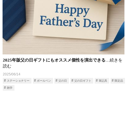
2025年版父の日ギフトにもオススメ個性を演出できる
…続きを
読む
2025/06/14
ステーショナリー
ボールペン
父の日
父の日ギフト
筆記具
限定品
雑学