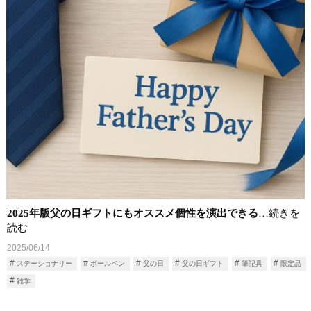
2025年版父の日ギフトにもオススメ個性を演出できる
…続きを
読む
2025/06/14
ステーショナリー
ボールペン
父の日
父の日ギフト
筆記具
限定品
雑学