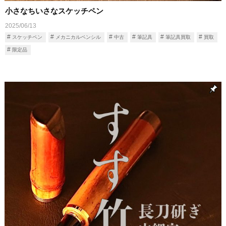
小さなちいさなスケッチペン
2025/06/13
スケッチペン
メカニカルペンシル
中古
筆記具
筆記具買取
買取
限定品