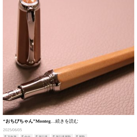
“おちびちゃん”Monteg
…続きを読む
2025/06/05
万年筆
中古
筆記具
筆記具買取
買取