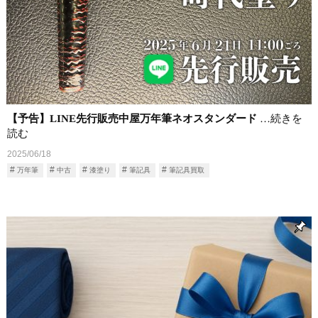
【予告】LINE先行販売中屋万年筆ネオスタンダード
…続きを
読む
2025/06/18
万年筆
中古
漆塗り
筆記具
筆記具買取