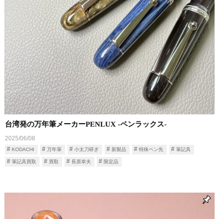
台湾発の万年筆メーカーPENLUX ‐ペンラックス‐
2025/06/08
KODACHI
万年筆
小太刀研ぎ
新製品
特殊ペン先
筆記具
筆記具買取
買取
長原幸夫
限定品