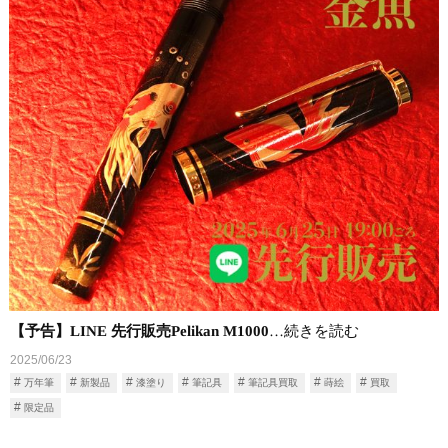
【予告】LINE 先行販売Pelikan M1000
…続きを読む
2025/06/23
万年筆
新製品
漆塗り
筆記具
筆記具買取
蒔絵
買取
限定品