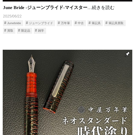
June Bride ‐ジューンブライド‐マイスター
…続きを読む
2025/06/22
Junebride
ジューンブライド
万年筆
中古
筆記具
筆記具買取
買取
限定品
雑学