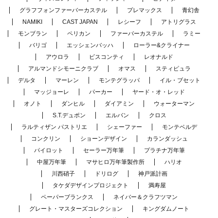
グラフフォンファーバーカステル
プレマックス
青幻舎
NAMIKI
CAST JAPAN
レシーフ
アトリグラス
モンブラン
ペリカン
ファーバーカステル
ラミー
バリゴ
エッシェンバッハ
ローラー&クライナー
アウロラ
ビスコンティ
レオナルド
アルマンドシモーニクラブ
オマス
スティピュラ
デルタ
マーレン
モンテグラッパ
イル・ブセット
マッジョーレ
パーカー
ヤード・オ・レッド
オノト
ダンヒル
ダイアミン
ウォーターマン
S.T.デュポン
エルバン
クロス
ラルティザン パストリエ
シェーファー
モンテベルデ
コンクリン
ショーンデザイン
カランダッシュ
パイロット
セーラー万年筆
プラチナ万年筆
中屋万年筆
マサヒロ万年筆製作所
ハリオ
川西硝子
ドリログ
神戸派計画
タケダデザインプロジェクト
満寿屋
ペーパーブランクス
ネイバー＆クラフツマン
グレート・マスターズコレクション
キングダムノート