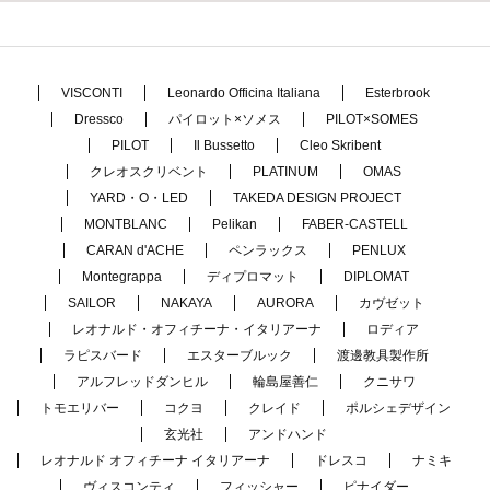
VISCONTI
Leonardo Officina Italiana
Esterbrook
Dressco
パイロット×ソメス
PILOT×SOMES
PILOT
Il Bussetto
Cleo Skribent
クレオスクリベント
PLATINUM
OMAS
YARD・O・LED
TAKEDA DESIGN PROJECT
MONTBLANC
Pelikan
FABER-CASTELL
CARAN d'ACHE
ペンラックス
PENLUX
Montegrappa
ディプロマット
DIPLOMAT
SAILOR
NAKAYA
AURORA
カヴゼット
レオナルド・オフィチーナ・イタリアーナ
ロディア
ラピスバード
エスターブルック
渡邊教具製作所
アルフレッドダンヒル
輪島屋善仁
クニサワ
トモエリバー
コクヨ
クレイド
ポルシェデザイン
玄光社
アンドハンド
レオナルド オフィチーナ イタリアーナ
ドレスコ
ナミキ
ヴィスコンティ
フィッシャー
ピナイダー