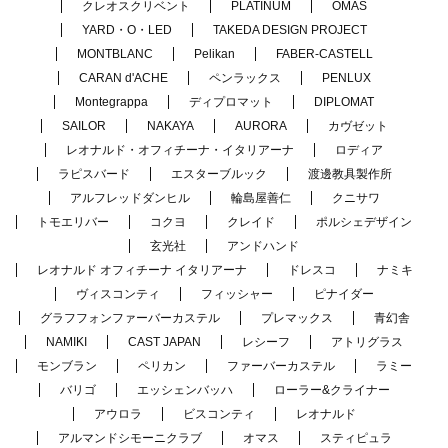
クレオスクリベント
PLATINUM
OMAS
YARD・O・LED
TAKEDA DESIGN PROJECT
MONTBLANC
Pelikan
FABER-CASTELL
CARAN d'ACHE
ペンラックス
PENLUX
Montegrappa
ディプロマット
DIPLOMAT
SAILOR
NAKAYA
AURORA
カヴゼット
レオナルド・オフィチーナ・イタリアーナ
ロディア
ラピスバード
エスターブルック
渡邊教具製作所
アルフレッドダンヒル
輪島屋善仁
クニサワ
トモエリバー
コクヨ
クレイド
ポルシェデザイン
玄光社
アンドハンド
レオナルド オフィチーナ イタリアーナ
ドレスコ
ナミキ
ヴィスコンティ
フィッシャー
ピナイダー
グラフフォンファーバーカステル
プレマックス
青幻舎
NAMIKI
CAST JAPAN
レシーフ
アトリグラス
モンブラン
ペリカン
ファーバーカステル
ラミー
バリゴ
エッシェンバッハ
ローラー&クライナー
アウロラ
ビスコンティ
レオナルド
アルマンドシモーニクラブ
オマス
スティピュラ