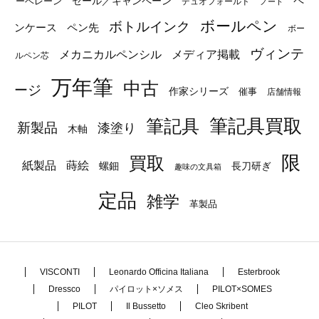
ペ
セール／キャンペーン
ーベレーン
デュオフォールド
ノート
ボールペン
ボトルインク
ンケース
ペン先
ボー
ヴィンテ
メカニカルペンシル
メディア掲載
ルペン芯
万年筆
中古
ージ
作家シリーズ
催事
店舗情報
筆記具
筆記具買取
新製品
漆塗り
木軸
限
買取
蒔絵
紙製品
長刀研ぎ
螺鈿
趣味の文具箱
定品
雑学
革製品
VISCONTI
Leonardo Officina Italiana
Esterbrook
Dressco
パイロット×ソメス
PILOT×SOMES
PILOT
Il Bussetto
Cleo Skribent