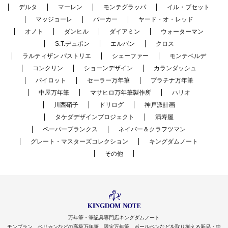
デルタ
マーレン
モンテグラッパ
イル・ブセット
マッジョーレ
パーカー
ヤード・オ・レッド
オノト
ダンヒル
ダイアミン
ウォーターマン
S.T.デュポン
エルバン
クロス
ラルティザン パストリエ
シェーファー
モンテベルデ
コンクリン
ショーンデザイン
カランダッシュ
パイロット
セーラー万年筆
プラチナ万年筆
中屋万年筆
マサヒロ万年筆製作所
ハリオ
川西硝子
ドリログ
神戸派計画
タケダデザインプロジェクト
満寿屋
ペーパーブランクス
ネイバー＆クラフツマン
グレート・マスターズコレクション
キングダムノート
その他
万年筆・筆記具専門店キングダムノート
モンブラン、ペリカンなどの高級万年筆、限定万年筆、ボールペンなどを取り揃える新品・中