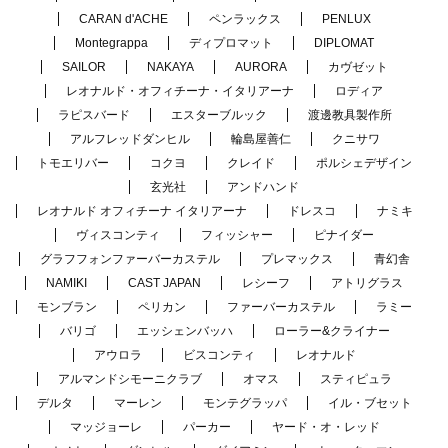
CARAN d'ACHE
ペンラックス
PENLUX
Montegrappa
ディプロマット
DIPLOMAT
SAILOR
NAKAYA
AURORA
カヴゼット
レオナルド・オフィチーナ・イタリアーナ
ロディア
ラピスバード
エスターブルック
渡邊教具製作所
アルフレッドダンヒル
輪島屋善仁
クニサワ
トモエリバー
コクヨ
クレイド
ポルシェデザイン
玄光社
アンドハンド
レオナルド オフィチーナ イタリアーナ
ドレスコ
ナミキ
ヴィスコンティ
フィッシャー
ピナイダー
グラフフォンファーバーカステル
プレマックス
青幻舎
NAMIKI
CAST JAPAN
レシーフ
アトリグラス
モンブラン
ペリカン
ファーバーカステル
ラミー
バリゴ
エッシェンバッハ
ローラー&クライナー
アウロラ
ビスコンティ
レオナルド
アルマンドシモーニクラブ
オマス
スティピュラ
デルタ
マーレン
モンテグラッパ
イル・ブセット
マッジョーレ
パーカー
ヤード・オ・レッド