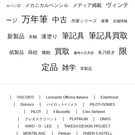
ヴィンテ
メカニカルペンシル
メディア掲載
ルペン芯
万年筆
中古
ージ
作家シリーズ
催事
店舗情報
筆記具
筆記具買取
新製品
漆塗り
木軸
限
買取
蒔絵
紙製品
長刀研ぎ
螺鈿
趣味の文具箱
定品
雑学
革製品
VISCONTI
Leonardo Officina Italiana
Esterbrook
Dressco
パイロット×ソメス
PILOT×SOMES
PILOT
Il Bussetto
Cleo Skribent
クレオスクリベント
PLATINUM
OMAS
YARD・O・LED
TAKEDA DESIGN PROJECT
MONTBLANC
Pelikan
FABER-CASTELL