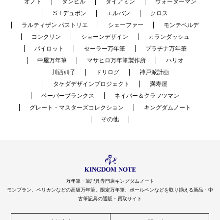
オノト
ダンヒル
ダイアミン
ウォーターマン
S.T.デュポン
エルバン
クロス
ラルティザン パストリエ
シェーファー
モンテベルデ
コンクリン
ショーンデザイン
カランダッシュ
パイロット
セーラー万年筆
プラチナ万年筆
中屋万年筆
マサヒロ万年筆製作所
ハリオ
川西硝子
ドリログ
神戸派計画
タケダデザインプロジェクト
満寿屋
ペーパーブランクス
ネイバー＆クラフツマン
グレート・マスターズコレクション
キングダムノート
その他
万年筆・筆記具専門店キングダムノート
モンブラン、ペリカンなどの高級万年筆、限定万年筆、ボールペンなどを取り揃える新品・中
古筆記具の通販・買取サイト