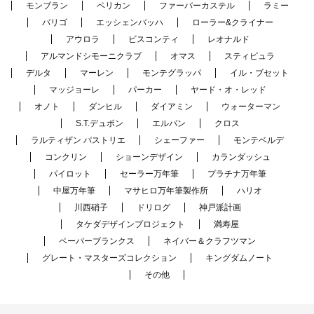
モンブラン
ペリカン
ファーバーカステル
ラミー
バリゴ
エッシェンバッハ
ローラー&クライナー
アウロラ
ビスコンティ
レオナルド
アルマンドシモーニクラブ
オマス
スティピュラ
デルタ
マーレン
モンテグラッパ
イル・ブセット
マッジョーレ
パーカー
ヤード・オ・レッド
オノト
ダンヒル
ダイアミン
ウォーターマン
S.T.デュポン
エルバン
クロス
ラルティザン パストリエ
シェーファー
モンテベルデ
コンクリン
ショーンデザイン
カランダッシュ
パイロット
セーラー万年筆
プラチナ万年筆
中屋万年筆
マサヒロ万年筆製作所
ハリオ
川西硝子
ドリログ
神戸派計画
タケダデザインプロジェクト
満寿屋
ペーパーブランクス
ネイバー＆クラフツマン
グレート・マスターズコレクション
キングダムノート
その他