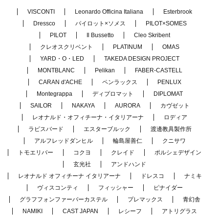
VISCONTI
Leonardo Officina Italiana
Esterbrook
Dressco
パイロット×ソメス
PILOT×SOMES
PILOT
Il Bussetto
Cleo Skribent
クレオスクリベント
PLATINUM
OMAS
YARD・O・LED
TAKEDA DESIGN PROJECT
MONTBLANC
Pelikan
FABER-CASTELL
CARAN d'ACHE
ペンラックス
PENLUX
Montegrappa
ディプロマット
DIPLOMAT
SAILOR
NAKAYA
AURORA
カヴゼット
レオナルド・オフィチーナ・イタリアーナ
ロディア
ラピスバード
エスターブルック
渡邊教具製作所
アルフレッドダンヒル
輪島屋善仁
クニサワ
トモエリバー
コクヨ
クレイド
ポルシェデザイン
玄光社
アンドハンド
レオナルド オフィチーナ イタリアーナ
ドレスコ
ナミキ
ヴィスコンティ
フィッシャー
ピナイダー
グラフフォンファーバーカステル
プレマックス
青幻舎
NAMIKI
CAST JAPAN
レシーフ
アトリグラス