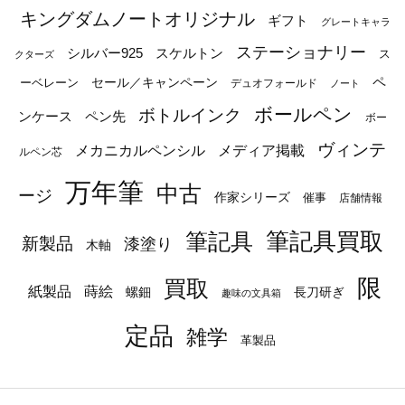
キングダムノートオリジナル
ギフト
グレートキャラ
ステーショナリー
シルバー925
スケルトン
ス
クターズ
ペ
セール／キャンペーン
ーベレーン
デュオフォールド
ノート
ボールペン
ボトルインク
ンケース
ペン先
ボー
ヴィンテ
メカニカルペンシル
メディア掲載
ルペン芯
万年筆
中古
ージ
作家シリーズ
催事
店舗情報
筆記具
筆記具買取
新製品
漆塗り
木軸
限
買取
蒔絵
紙製品
長刀研ぎ
螺鈿
趣味の文具箱
定品
雑学
革製品