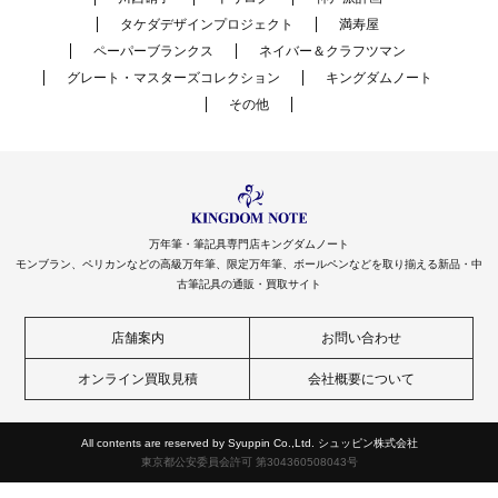
タケダデザインプロジェクト
満寿屋
ペーパーブランクス
ネイバー＆クラフツマン
グレート・マスターズコレクション
キングダムノート
その他
万年筆・筆記具専門店キングダムノート
モンブラン、ペリカンなどの高級万年筆、限定万年筆、ボールペンなどを取り揃える新品・中
古筆記具の通販・買取サイト
店舗案内
お問い合わせ
オンライン買取見積
会社概要について
All contents are reserved by Syuppin Co.,Ltd. シュッピン株式会社
東京都公安委員会許可 第304360508043号