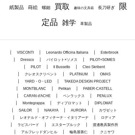
限
買取
蒔絵
紙製品
長刀研ぎ
螺鈿
趣味の文具箱
定品
雑学
革製品
VISCONTI
Leonardo Officina Italiana
Esterbrook
Dressco
パイロット×ソメス
PILOT×SOMES
PILOT
Il Bussetto
Cleo Skribent
クレオスクリベント
PLATINUM
OMAS
YARD・O・LED
TAKEDA DESIGN PROJECT
MONTBLANC
Pelikan
FABER-CASTELL
CARAN d'ACHE
ペンラックス
PENLUX
Montegrappa
ディプロマット
DIPLOMAT
SAILOR
NAKAYA
AURORA
カヴゼット
レオナルド・オフィチーナ・イタリアーナ
ロディア
ラピスバード
エスターブルック
渡邊教具製作所
アルフレッドダンヒル
輪島屋善仁
クニサワ