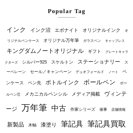
Popular Tag
インク
インク沼
エボナイト
オリジナルインク
オ
オリジナル万年筆
リジナルペンケース
ガラスペン
キャップレス
キングダムノートオリジナル
ギフト
グレートキャラ
ステーショナリー
シルバー925
スケルトン
ス
クターズ
ペ
セール／キャンペーン
ーベレーン
デュオフォールド
ノート
ボールペン
ボトルインク
ンケース
ペン先
ボー
ヴィンテ
メカニカルペンシル
メディア掲載
ルペン芯
万年筆
中古
ージ
作家シリーズ
催事
店舗情報
筆記具
筆記具買取
新製品
漆塗り
木軸