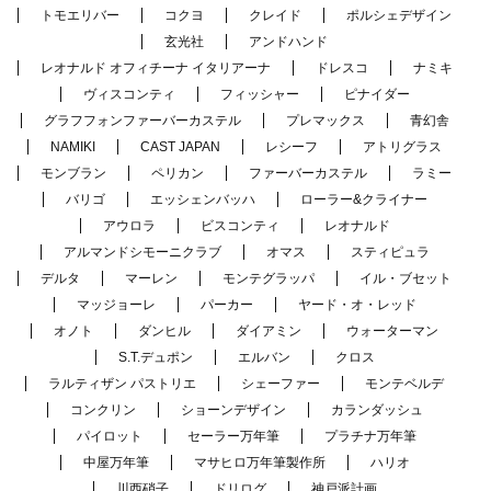
トモエリバー
コクヨ
クレイド
ポルシェデザイン
玄光社
アンドハンド
レオナルド オフィチーナ イタリアーナ
ドレスコ
ナミキ
ヴィスコンティ
フィッシャー
ピナイダー
グラフフォンファーバーカステル
プレマックス
青幻舎
NAMIKI
CAST JAPAN
レシーフ
アトリグラス
モンブラン
ペリカン
ファーバーカステル
ラミー
バリゴ
エッシェンバッハ
ローラー&クライナー
アウロラ
ビスコンティ
レオナルド
アルマンドシモーニクラブ
オマス
スティピュラ
デルタ
マーレン
モンテグラッパ
イル・ブセット
マッジョーレ
パーカー
ヤード・オ・レッド
オノト
ダンヒル
ダイアミン
ウォーターマン
S.T.デュポン
エルバン
クロス
ラルティザン パストリエ
シェーファー
モンテベルデ
コンクリン
ショーンデザイン
カランダッシュ
パイロット
セーラー万年筆
プラチナ万年筆
中屋万年筆
マサヒロ万年筆製作所
ハリオ
川西硝子
ドリログ
神戸派計画