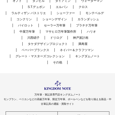
オノト
ダンヒル
ダイアミン
ウォーターマン
S.T.デュポン
エルバン
クロス
ラルティザン パストリエ
シェーファー
モンテベルデ
コンクリン
ショーンデザイン
カランダッシュ
パイロット
セーラー万年筆
プラチナ万年筆
中屋万年筆
マサヒロ万年筆製作所
ハリオ
川西硝子
ドリログ
神戸派計画
タケダデザインプロジェクト
満寿屋
ペーパーブランクス
ネイバー＆クラフツマン
グレート・マスターズコレクション
キングダムノート
その他
万年筆・筆記具専門店キングダムノート
モンブラン、ペリカンなどの高級万年筆、限定万年筆、ボールペンなどを取り揃える新品・中
古筆記具の通販・買取サイト