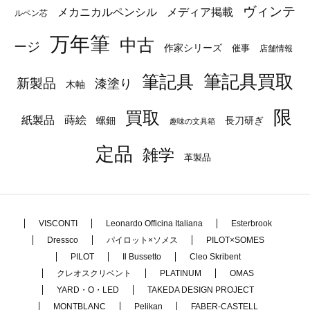
ヴィンテ
メカニカルペンシル
メディア掲載
ルペン芯
万年筆
中古
ージ
作家シリーズ
催事
店舗情報
筆記具
筆記具買取
新製品
漆塗り
木軸
限
買取
蒔絵
紙製品
長刀研ぎ
螺鈿
趣味の文具箱
定品
雑学
革製品
VISCONTI
Leonardo Officina Italiana
Esterbrook
Dressco
パイロット×ソメス
PILOT×SOMES
PILOT
Il Bussetto
Cleo Skribent
クレオスクリベント
PLATINUM
OMAS
YARD・O・LED
TAKEDA DESIGN PROJECT
MONTBLANC
Pelikan
FABER-CASTELL