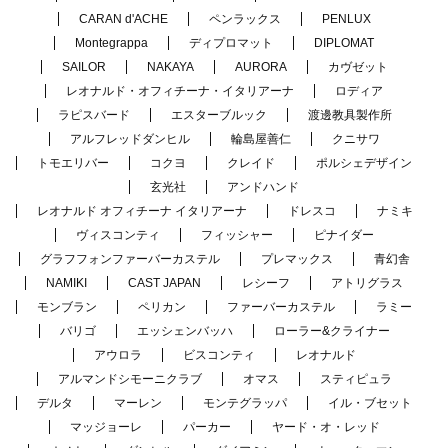
CARAN d'ACHE
ペンラックス
PENLUX
Montegrappa
ディプロマット
DIPLOMAT
SAILOR
NAKAYA
AURORA
カヴゼット
レオナルド・オフィチーナ・イタリアーナ
ロディア
ラピスバード
エスターブルック
渡邊教具製作所
アルフレッドダンヒル
輪島屋善仁
クニサワ
トモエリバー
コクヨ
クレイド
ポルシェデザイン
玄光社
アンドハンド
レオナルド オフィチーナ イタリアーナ
ドレスコ
ナミキ
ヴィスコンティ
フィッシャー
ピナイダー
グラフフォンファーバーカステル
プレマックス
青幻舎
NAMIKI
CAST JAPAN
レシーフ
アトリグラス
モンブラン
ペリカン
ファーバーカステル
ラミー
バリゴ
エッシェンバッハ
ローラー&クライナー
アウロラ
ビスコンティ
レオナルド
アルマンドシモーニクラブ
オマス
スティピュラ
デルタ
マーレン
モンテグラッパ
イル・ブセット
マッジョーレ
パーカー
ヤード・オ・レッド