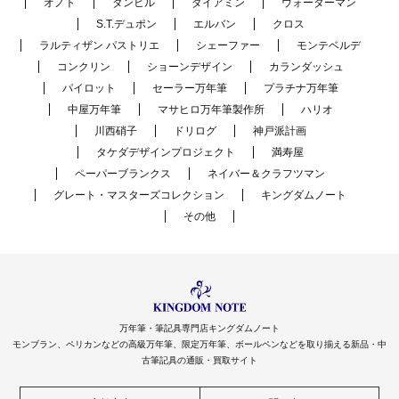
オノト
ダンヒル
ダイアミン
ウォーターマン
S.T.デュポン
エルバン
クロス
ラルティザン パストリエ
シェーファー
モンテベルデ
コンクリン
ショーンデザイン
カランダッシュ
パイロット
セーラー万年筆
プラチナ万年筆
中屋万年筆
マサヒロ万年筆製作所
ハリオ
川西硝子
ドリログ
神戸派計画
タケダデザインプロジェクト
満寿屋
ペーパーブランクス
ネイバー＆クラフツマン
グレート・マスターズコレクション
キングダムノート
その他
万年筆・筆記具専門店キングダムノート
モンブラン、ペリカンなどの高級万年筆、限定万年筆、ボールペンなどを取り揃える新品・中
古筆記具の通販・買取サイト