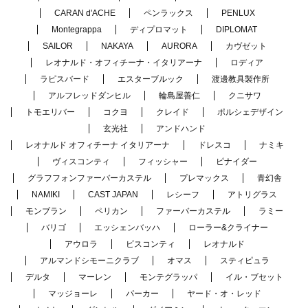
CARAN d'ACHE
ペンラックス
PENLUX
Montegrappa
ディプロマット
DIPLOMAT
SAILOR
NAKAYA
AURORA
カヴゼット
レオナルド・オフィチーナ・イタリアーナ
ロディア
ラピスバード
エスターブルック
渡邊教具製作所
アルフレッドダンヒル
輪島屋善仁
クニサワ
トモエリバー
コクヨ
クレイド
ポルシェデザイン
玄光社
アンドハンド
レオナルド オフィチーナ イタリアーナ
ドレスコ
ナミキ
ヴィスコンティ
フィッシャー
ピナイダー
グラフフォンファーバーカステル
プレマックス
青幻舎
NAMIKI
CAST JAPAN
レシーフ
アトリグラス
モンブラン
ペリカン
ファーバーカステル
ラミー
バリゴ
エッシェンバッハ
ローラー&クライナー
アウロラ
ビスコンティ
レオナルド
アルマンドシモーニクラブ
オマス
スティピュラ
デルタ
マーレン
モンテグラッパ
イル・ブセット
マッジョーレ
パーカー
ヤード・オ・レッド