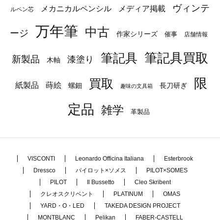
ヴィンテ
メカニカルペンシル
メディア掲載
ルペン芯
万年筆
中古
ージ
作家シリーズ
催事
店舗情報
筆記具
筆記具買取
新製品
漆塗り
木軸
限
買取
蒔絵
紙製品
長刀研ぎ
螺鈿
趣味の文具箱
定品
雑学
革製品
VISCONTI
Leonardo Officina Italiana
Esterbrook
Dressco
パイロット×ソメス
PILOT×SOMES
PILOT
Il Bussetto
Cleo Skribent
クレオスクリベント
PLATINUM
OMAS
YARD・O・LED
TAKEDA DESIGN PROJECT
MONTBLANC
Pelikan
FABER-CASTELL