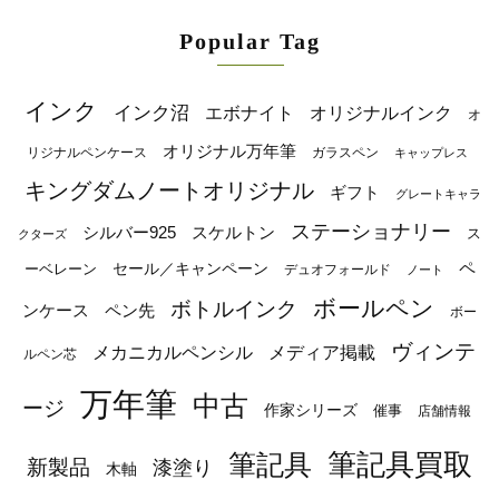
Popular Tag
インク
インク沼
エボナイト
オリジナルインク
オ
オリジナル万年筆
リジナルペンケース
ガラスペン
キャップレス
キングダムノートオリジナル
ギフト
グレートキャラ
ステーショナリー
シルバー925
スケルトン
ス
クターズ
ペ
セール／キャンペーン
ーベレーン
デュオフォールド
ノート
ボールペン
ボトルインク
ンケース
ペン先
ボー
ヴィンテ
メカニカルペンシル
メディア掲載
ルペン芯
万年筆
中古
ージ
作家シリーズ
催事
店舗情報
筆記具
筆記具買取
新製品
漆塗り
木軸