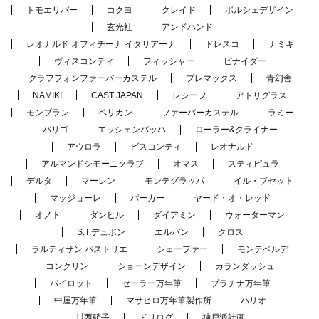
トモエリバー
コクヨ
クレイド
ポルシェデザイン
玄光社
アンドハンド
レオナルド オフィチーナ イタリアーナ
ドレスコ
ナミキ
ヴィスコンティ
フィッシャー
ピナイダー
グラフフォンファーバーカステル
プレマックス
青幻舎
NAMIKI
CAST JAPAN
レシーフ
アトリグラス
モンブラン
ペリカン
ファーバーカステル
ラミー
バリゴ
エッシェンバッハ
ローラー&クライナー
アウロラ
ビスコンティ
レオナルド
アルマンドシモーニクラブ
オマス
スティピュラ
デルタ
マーレン
モンテグラッパ
イル・ブセット
マッジョーレ
パーカー
ヤード・オ・レッド
オノト
ダンヒル
ダイアミン
ウォーターマン
S.T.デュポン
エルバン
クロス
ラルティザン パストリエ
シェーファー
モンテベルデ
コンクリン
ショーンデザイン
カランダッシュ
パイロット
セーラー万年筆
プラチナ万年筆
中屋万年筆
マサヒロ万年筆製作所
ハリオ
川西硝子
ドリログ
神戸派計画