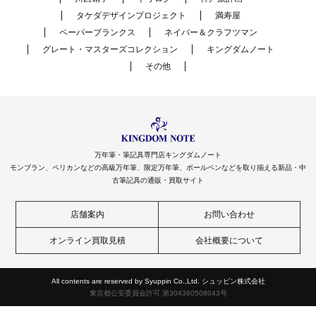
タケダデザインプロジェクト
満寿屋
ペーパーブランクス
ネイバー＆クラフツマン
グレート・マスターズコレクション
キングダムノート
その他
万年筆・筆記具専門店キングダムノート
モンブラン、ペリカンなどの高級万年筆、限定万年筆、ボールペンなどを取り揃える新品・中
古筆記具の通販・買取サイト
店舗案内
お問い合わせ
オンライン買取見積
会社概要について
All contents are reserved by Syuppin Co.,Ltd. シュッピン株式会社
東京都公安委員会許可 第304360508043号