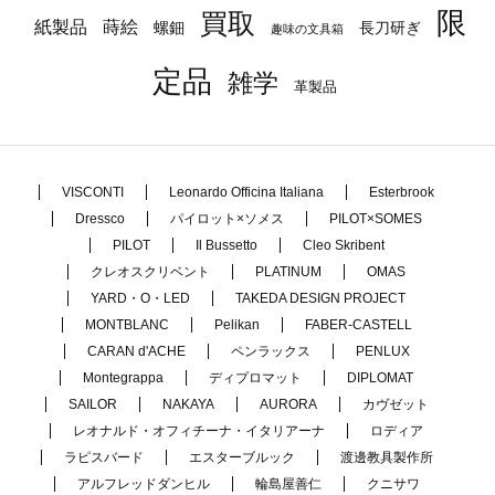
限
買取
蒔絵
紙製品
長刀研ぎ
螺鈿
趣味の文具箱
定品
雑学
革製品
VISCONTI
Leonardo Officina Italiana
Esterbrook
Dressco
パイロット×ソメス
PILOT×SOMES
PILOT
Il Bussetto
Cleo Skribent
クレオスクリベント
PLATINUM
OMAS
YARD・O・LED
TAKEDA DESIGN PROJECT
MONTBLANC
Pelikan
FABER-CASTELL
CARAN d'ACHE
ペンラックス
PENLUX
Montegrappa
ディプロマット
DIPLOMAT
SAILOR
NAKAYA
AURORA
カヴゼット
レオナルド・オフィチーナ・イタリアーナ
ロディア
ラピスバード
エスターブルック
渡邊教具製作所
アルフレッドダンヒル
輪島屋善仁
クニサワ