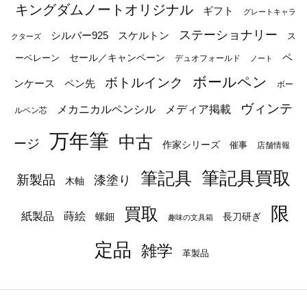
キングダムノートオリジナル
ギフト
グレートキャラ
ステーショナリー
シルバー925
スケルトン
ス
クターズ
ペ
セール／キャンペーン
ーベレーン
デュオフォールド
ノート
ボールペン
ボトルインク
ンケース
ペン先
ボー
ヴィンテ
メカニカルペンシル
メディア掲載
ルペン芯
万年筆
中古
ージ
作家シリーズ
催事
店舗情報
筆記具
筆記具買取
新製品
漆塗り
木軸
限
買取
蒔絵
紙製品
長刀研ぎ
螺鈿
趣味の文具箱
定品
雑学
革製品