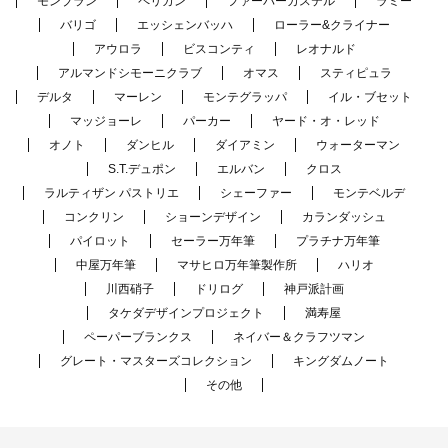
モンブラン
ペリカン
ファーバーカステル
ラミー
バリゴ
エッシェンバッハ
ローラー&クライナー
アウロラ
ビスコンティ
レオナルド
アルマンドシモーニクラブ
オマス
スティピュラ
デルタ
マーレン
モンテグラッパ
イル・ブセット
マッジョーレ
パーカー
ヤード・オ・レッド
オノト
ダンヒル
ダイアミン
ウォーターマン
S.T.デュポン
エルバン
クロス
ラルティザン パストリエ
シェーファー
モンテベルデ
コンクリン
ショーンデザイン
カランダッシュ
パイロット
セーラー万年筆
プラチナ万年筆
中屋万年筆
マサヒロ万年筆製作所
ハリオ
川西硝子
ドリログ
神戸派計画
タケダデザインプロジェクト
満寿屋
ペーパーブランクス
ネイバー＆クラフツマン
グレート・マスターズコレクション
キングダムノート
その他