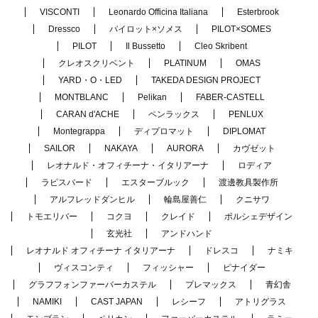
VISCONTI
Leonardo Officina Italiana
Esterbrook
Dressco
パイロット×ソメス
PILOT×SOMES
PILOT
Il Bussetto
Cleo Skribent
クレオスクリベント
PLATINUM
OMAS
YARD・O・LED
TAKEDA DESIGN PROJECT
MONTBLANC
Pelikan
FABER-CASTELL
CARAN d'ACHE
ペンラックス
PENLUX
Montegrappa
ディプロマット
DIPLOMAT
SAILOR
NAKAYA
AURORA
カヴゼット
レオナルド・オフィチーナ・イタリアーナ
ロディア
ラピスバード
エスターブルック
渡邊教具製作所
アルフレッドダンヒル
輪島屋善仁
クニサワ
トモエリバー
コクヨ
クレイド
ポルシェデザイン
玄光社
アンドハンド
レオナルド オフィチーナ イタリアーナ
ドレスコ
ナミキ
ヴィスコンティ
フィッシャー
ピナイダー
グラフフォンファーバーカステル
プレマックス
青幻舎
NAMIKI
CAST JAPAN
レシーフ
アトリグラス