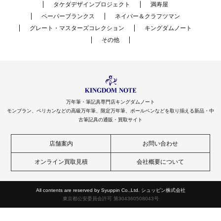
タケダデザインプロジェクト
満寿屋
ペーパーブランクス
ネイバー＆クラフツマン
グレート・マスターズコレクション
キングダムノート
その他
万年筆・筆記具専門店キングダムノート
モンブラン、ペリカンなどの高級万年筆、限定万年筆、ボールペンなどを取り揃える新品・中
古筆記具の通販・買取サイト
店舗案内
お問い合わせ
オンライン買取見積
会社概要について
All contents are reserved by Syuppin Co.,Ltd. シュッピン株式会社
東京都公安委員会許可 第304360508043号