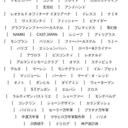
トモエリバー
コクヨ
クレイド
ポルシェデザイン
玄光社
アンドハンド
レオナルド オフィチーナ イタリアーナ
ドレスコ
ナミキ
ヴィスコンティ
フィッシャー
ピナイダー
グラフフォンファーバーカステル
プレマックス
青幻舎
NAMIKI
CAST JAPAN
レシーフ
アトリグラス
モンブラン
ペリカン
ファーバーカステル
ラミー
バリゴ
エッシェンバッハ
ローラー&クライナー
アウロラ
ビスコンティ
レオナルド
アルマンドシモーニクラブ
オマス
スティピュラ
デルタ
マーレン
モンテグラッパ
イル・ブセット
マッジョーレ
パーカー
ヤード・オ・レッド
オノト
ダンヒル
ダイアミン
ウォーターマン
S.T.デュポン
エルバン
クロス
ラルティザン パストリエ
シェーファー
モンテベルデ
コンクリン
ショーンデザイン
カランダッシュ
パイロット
セーラー万年筆
プラチナ万年筆
中屋万年筆
マサヒロ万年筆製作所
ハリオ
川西硝子
ドリログ
神戸派計画