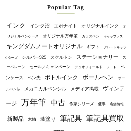
Popular Tag
インク
インク沼
エボナイト
オリジナルインク
オ
オリジナル万年筆
リジナルペンケース
ガラスペン
キャップレス
キングダムノートオリジナル
ギフト
グレートキャラ
ステーショナリー
シルバー925
スケルトン
ス
クターズ
ペ
セール／キャンペーン
ーベレーン
デュオフォールド
ノート
ボールペン
ボトルインク
ンケース
ペン先
ボー
ヴィンテ
メカニカルペンシル
メディア掲載
ルペン芯
万年筆
中古
ージ
作家シリーズ
催事
店舗情報
筆記具
筆記具買取
新製品
漆塗り
木軸