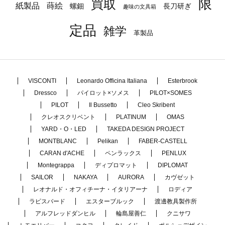
限
買取
蒔絵
紙製品
長刀研ぎ
螺鈿
趣味の文具箱
定品
雑学
革製品
VISCONTI
Leonardo Officina Italiana
Esterbrook
Dressco
パイロット×ソメス
PILOT×SOMES
PILOT
Il Bussetto
Cleo Skribent
クレオスクリベント
PLATINUM
OMAS
YARD・O・LED
TAKEDA DESIGN PROJECT
MONTBLANC
Pelikan
FABER-CASTELL
CARAN d'ACHE
ペンラックス
PENLUX
Montegrappa
ディプロマット
DIPLOMAT
SAILOR
NAKAYA
AURORA
カヴゼット
レオナルド・オフィチーナ・イタリアーナ
ロディア
ラピスバード
エスターブルック
渡邊教具製作所
アルフレッドダンヒル
輪島屋善仁
クニサワ