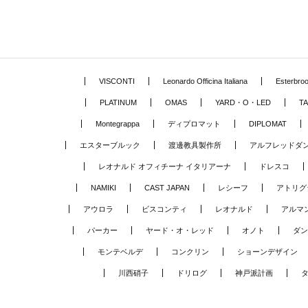
VISCONTI
Leonardo Officina Italiana
Esterbro
PLATINUM
OMAS
YARD・O・LED
TA
Montegrappa
ディプロマット
DIPLOMAT
エスターブルック
渡邊教具製作所
アルフレッドダ
レオナルド オフィチーナ イタリアーナ
ドレスコ
NAMIKI
CAST JAPAN
レシーフ
アトリグ
アウロラ
ビスコンティ
レオナルド
アルマ
パーカー
ヤード・オ・レッド
オノト
ダン
モンテベルデ
コンクリン
ショーンデザイン
川西硝子
ドリログ
神戸派計画