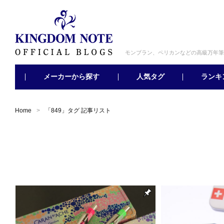
モンブラン、ペリカンなどの高級万年筆
メーカーから探す
ランキ
人気タグ
Home
「
849
」タグ 記事リスト