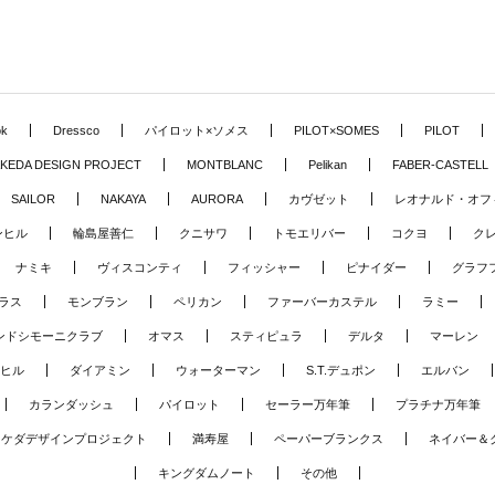
ok
Dressco
パイロット×ソメス
PILOT×SOMES
PILOT
KEDA DESIGN PROJECT
MONTBLANC
Pelikan
FABER-CASTELL
SAILOR
NAKAYA
AURORA
カヴゼット
レオナルド・オフ
ンヒル
輪島屋善仁
クニサワ
トモエリバー
コクヨ
ク
ナミキ
ヴィスコンティ
フィッシャー
ピナイダー
グラフ
ラス
モンブラン
ペリカン
ファーバーカステル
ラミー
ンドシモーニクラブ
オマス
スティピュラ
デルタ
マーレン
ヒル
ダイアミン
ウォーターマン
S.T.デュポン
エルバン
カランダッシュ
パイロット
セーラー万年筆
プラチナ万年筆
タケダデザインプロジェクト
満寿屋
ペーパーブランクス
ネイバー＆
キングダムノート
その他