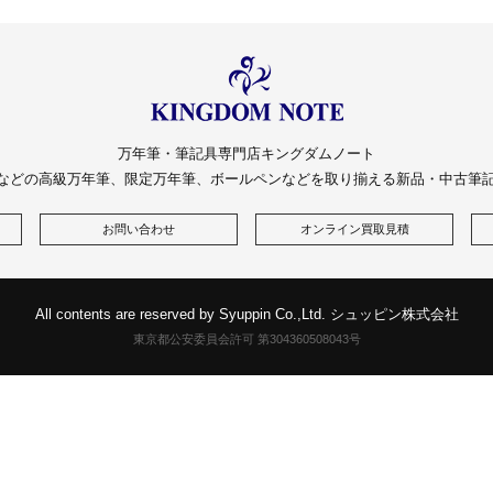
万年筆・筆記具専門店キングダムノート
などの高級万年筆、限定万年筆、ボールペンなどを取り揃える新品・中古筆
お問い合わせ
オンライン買取見積
All contents are reserved by Syuppin Co.,Ltd. シュッピン株式会社
東京都公安委員会許可 第304360508043号