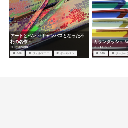
アートとペン ～キャンバスとなった不
朽の名作～
カランダッシュ 8
2025/09/08
2021/03/17
849
ジェルマニエ
ボールペン
849
ボールペ
メカニカルペンシル
万年筆
筆記具
万年筆
筆記具買取
買取
限定品