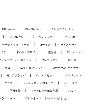
Il Bussetto
Cleo Skribent
クレオスクリベント
CARAN d'ACHE
ペンラックス
PENLUX
ィチーナ・イタリアーナ
ロディア
ラピスバード
レイド
ポルシェデザイン
玄光社
アンドハンド
フォンファーバーカステル
プレマックス
青幻舎
バリゴ
エッシェンバッハ
ローラー&クライナー
モンテグラッパ
イル・ブセット
マッジョーレ
クロス
ラルティザン パストリエ
シェーファー
中屋万年筆
マサヒロ万年筆製作所
ハリオ
クラフツマン
グレート・マスターズコレクション