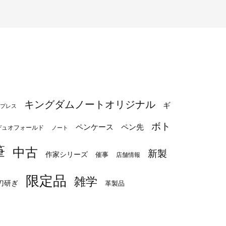
キングダムノートオリジナル
ギ
プレス
ボト
ペンケース
ペン先
デュオフォールド
ノート
筆
中古
新製
作家シリーズ
催事
店舗情報
限定品
雑学
刀研ぎ
革製品