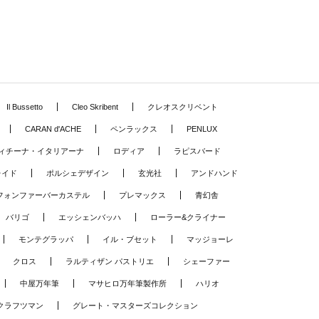
Il Bussetto
Cleo Skribent
クレオスクリベント
CARAN d'ACHE
ペンラックス
PENLUX
ィチーナ・イタリアーナ
ロディア
ラピスバード
レイド
ポルシェデザイン
玄光社
アンドハンド
フォンファーバーカステル
プレマックス
青幻舎
バリゴ
エッシェンバッハ
ローラー&クライナー
モンテグラッパ
イル・ブセット
マッジョーレ
クロス
ラルティザン パストリエ
シェーファー
中屋万年筆
マサヒロ万年筆製作所
ハリオ
クラフツマン
グレート・マスターズコレクション