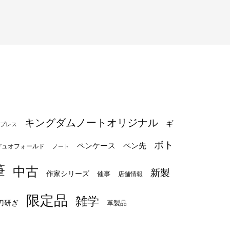
キングダムノートオリジナル
ギ
プレス
ボト
ペンケース
ペン先
デュオフォールド
ノート
筆
中古
新製
作家シリーズ
催事
店舗情報
限定品
雑学
刀研ぎ
革製品