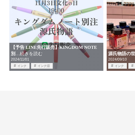
【予告 LINE先行販売】KINGDOM NOTE
別
源氏物語の世
…続きを読む
2024/11/01
2024/09/10
インク
インク沼
インク
キングダムノートオリジナル
万年筆
中古
オリジナル万
源氏物語
筆記具
筆記具買取
買取
ボトルインク
限定品
源氏物語
限定品