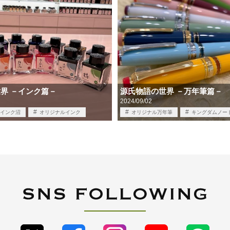
界 －インク篇－
源氏物語の世界 －万年筆篇－
2024/09/02
インク沼
オリジナルインク
オリジナル万年筆
キングダムノー
年筆
キングダムノートオリジナル
万年筆
中古
源氏物語
万年筆
中古
光る君へ
筆記具買取
買取
限定品
筆記具
筆記具買取
買取
雑学