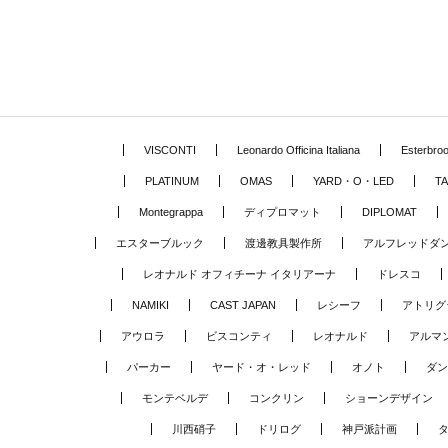
VISCONTI
Leonardo Officina Italiana
Esterbro
PLATINUM
OMAS
YARD・O・LED
TA
Montegrappa
ディプロマット
DIPLOMAT
エスターブルック
渡邊教具製作所
アルフレッドダ
レオナルド オフィチーナ イタリアーナ
ドレスコ
NAMIKI
CAST JAPAN
レシーフ
アトリグ
アウロラ
ビスコンティ
レオナルド
アルマ
パーカー
ヤード・オ・レッド
オノト
ダン
モンテベルデ
コンクリン
ショーンデザイン
川西硝子
ドリログ
神戸派計画