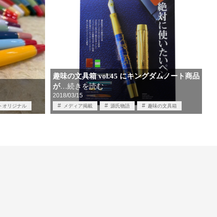
趣味の文具箱 vol.45 にキングダムノート商品
が
…続きを読む
2018/03/15
トオリジナル
メディア掲載
源氏物語
趣味の文具箱
筆記具