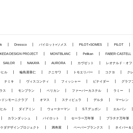
ok
Dressco
パイロット×ソメス
PILOT×SOMES
PILOT
KEDA DESIGN PROJECT
MONTBLANC
Pelikan
FABER-CASTELL
SAILOR
NAKAYA
AURORA
カヴゼット
レオナルド・オフ
ンヒル
輪島屋善仁
クニサワ
トモエリバー
コクヨ
ク
ナミキ
ヴィスコンティ
フィッシャー
ピナイダー
グラフ
ラス
モンブラン
ペリカン
ファーバーカステル
ラミー
ンドシモーニクラブ
オマス
スティピュラ
デルタ
マーレン
ヒル
ダイアミン
ウォーターマン
S.T.デュポン
エルバン
カランダッシュ
パイロット
セーラー万年筆
プラチナ万年筆
タケダデザインプロジェクト
満寿屋
ペーパーブランクス
ネイバー＆