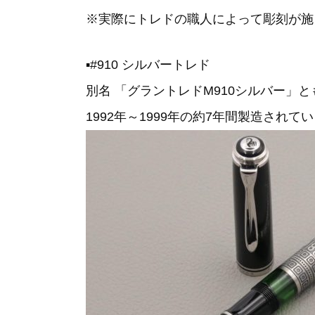
※実際にトレドの職人によって彫刻が施
▪#910 シルバートレド
別名 「グラントレドM910シルバー」
1992年～1999年の約7年間製造されて