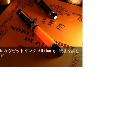
k カヴゼットインク-All that g
…続きを読む
/19