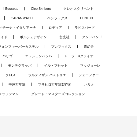
Il Bussetto
Cleo Skribent
クレオスクリベント
CARAN d'ACHE
ペンラックス
PENLUX
ィチーナ・イタリアーナ
ロディア
ラピスバード
レイド
ポルシェデザイン
玄光社
アンドハンド
フォンファーバーカステル
プレマックス
青幻舎
バリゴ
エッシェンバッハ
ローラー&クライナー
モンテグラッパ
イル・ブセット
マッジョーレ
クロス
ラルティザン パストリエ
シェーファー
中屋万年筆
マサヒロ万年筆製作所
ハリオ
クラフツマン
グレート・マスターズコレクション