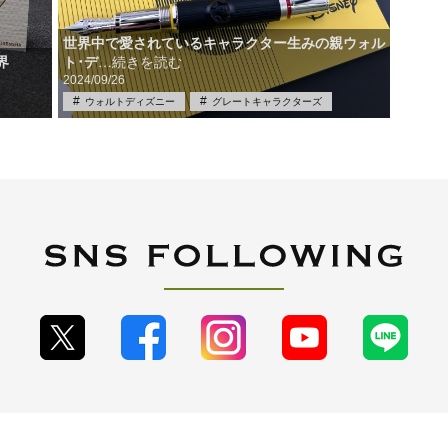
世界中で愛されているキャラクター生みの親ウォル
界
ト･デ
…続きを読む
2024/09/26
ウォルトディズニー
グレートキャラクターズ
ディズニー
ボールペン
ミッキーマウス
万年筆
中古
筆記具
筆記具買取
買取
限定品