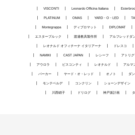
VISCONTI
Leonardo Officina Italiana
Esterbro
PLATINUM
OMAS
YARD・O・LED
TA
Montegrappa
ディプロマット
DIPLOMAT
エスターブルック
渡邊教具製作所
アルフレッドダ
レオナルド オフィチーナ イタリアーナ
ドレスコ
NAMIKI
CAST JAPAN
レシーフ
アトリグ
アウロラ
ビスコンティ
レオナルド
アルマ
パーカー
ヤード・オ・レッド
オノト
ダン
モンテベルデ
コンクリン
ショーンデザイン
川西硝子
ドリログ
神戸派計画