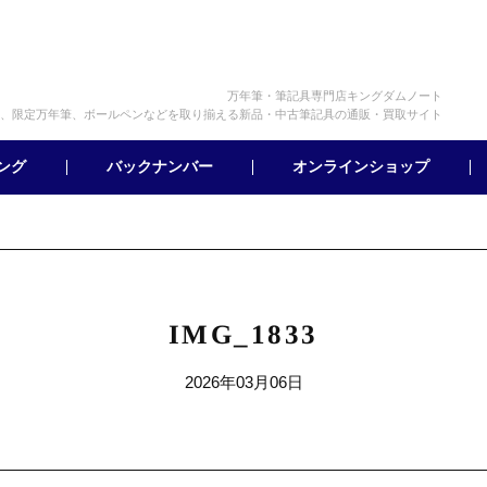
万年筆・筆記具専門店キングダムノート
、限定万年筆、ボールペンなどを取り揃える新品・中古筆記具の通販・買取サイト
オンラインショップ
バックナンバー
ング
IMG_1833
2026年03月06日