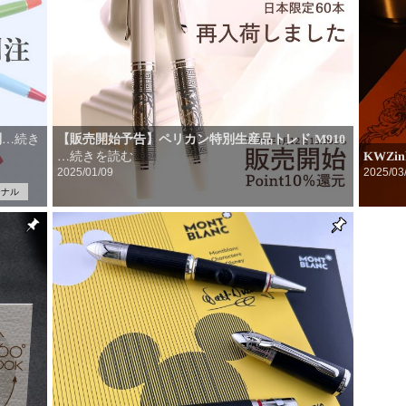
別
【販売開始予告】ペリカン特別生産品トレド M910
…続き
…続きを読む
KWZin
2025/01/09
2025/03
ジナル