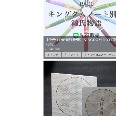
【予告 LINE先行販売】KINGDOM NOTE
を読む
2024/11/01
インク
インク沼
キングダムノートオリ
万年筆
中古
源氏物語
筆記具
筆記具買取
買取
限定品