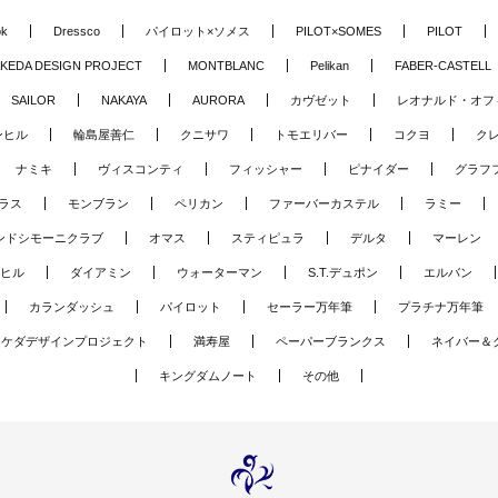
ok
Dressco
パイロット×ソメス
PILOT×SOMES
PILOT
KEDA DESIGN PROJECT
MONTBLANC
Pelikan
FABER-CASTELL
SAILOR
NAKAYA
AURORA
カヴゼット
レオナルド・オフ
ンヒル
輪島屋善仁
クニサワ
トモエリバー
コクヨ
ク
ナミキ
ヴィスコンティ
フィッシャー
ピナイダー
グラフ
ラス
モンブラン
ペリカン
ファーバーカステル
ラミー
ンドシモーニクラブ
オマス
スティピュラ
デルタ
マーレン
ヒル
ダイアミン
ウォーターマン
S.T.デュポン
エルバン
カランダッシュ
パイロット
セーラー万年筆
プラチナ万年筆
タケダデザインプロジェクト
満寿屋
ペーパーブランクス
ネイバー＆
キングダムノート
その他