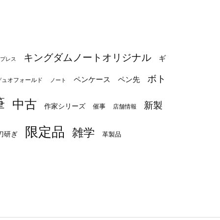
キングダムノートオリジナル
ギ
プレス
ボト
ペンケース
ペン先
デュオフォールド
ノート
筆
中古
新製
作家シリーズ
催事
店舗情報
限定品
雑学
刀研ぎ
革製品