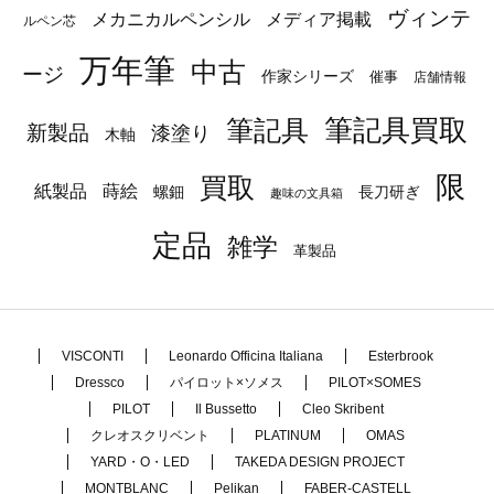
ヴィンテ
メカニカルペンシル
メディア掲載
ルペン芯
万年筆
中古
ージ
作家シリーズ
催事
店舗情報
筆記具
筆記具買取
新製品
漆塗り
木軸
限
買取
蒔絵
紙製品
長刀研ぎ
螺鈿
趣味の文具箱
定品
雑学
革製品
VISCONTI
Leonardo Officina Italiana
Esterbrook
Dressco
パイロット×ソメス
PILOT×SOMES
PILOT
Il Bussetto
Cleo Skribent
クレオスクリベント
PLATINUM
OMAS
YARD・O・LED
TAKEDA DESIGN PROJECT
MONTBLANC
Pelikan
FABER-CASTELL