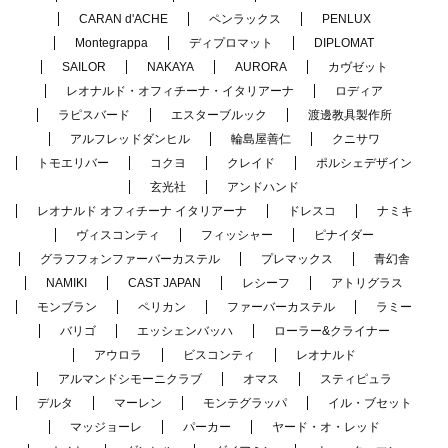
CARAN d'ACHE
ペンラックス
PENLUX
Montegrappa
ディプロマット
DIPLOMAT
SAILOR
NAKAYA
AURORA
カヴゼット
レオナルド・オフィチーナ・イタリアーナ
ロディア
ラピスバード
エスターブルック
渡邊教具製作所
アルフレッドダンヒル
輪島屋善仁
クニサワ
トモエリバー
コクヨ
クレイド
ポルシェデザイン
玄光社
アンドハンド
レオナルド オフィチーナ イタリアーナ
ドレスコ
ナミキ
ヴィスコンティ
フィッシャー
ピナイダー
グラフフォンファーバーカステル
プレマックス
青幻舎
NAMIKI
CAST JAPAN
レシーフ
アトリグラス
モンブラン
ペリカン
ファーバーカステル
ラミー
バリゴ
エッシェンバッハ
ローラー&クライナー
アウロラ
ビスコンティ
レオナルド
アルマンドシモーニクラブ
オマス
スティピュラ
デルタ
マーレン
モンテグラッパ
イル・ブセット
マッジョーレ
パーカー
ヤード・オ・レッド