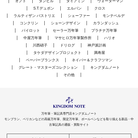
オノト
ダンヒル
ダイアミン
ウォーターマン
S.T.デュポン
エルバン
クロス
ラルティザン パストリエ
シェーファー
モンテベルデ
コンクリン
ショーンデザイン
カランダッシュ
パイロット
セーラー万年筆
プラチナ万年筆
中屋万年筆
マサヒロ万年筆製作所
ハリオ
川西硝子
ドリログ
神戸派計画
タケダデザインプロジェクト
満寿屋
ペーパーブランクス
ネイバー＆クラフツマン
グレート・マスターズコレクション
キングダムノート
その他
万年筆・筆記具専門店キングダムノート
モンブラン、ペリカンなどの高級万年筆、限定万年筆、ボールペンなどを取り揃える新品・中
古筆記具の通販・買取サイト