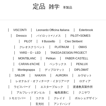
定品
雑学
革製品
VISCONTI
Leonardo Officina Italiana
Esterbrook
Dressco
パイロット×ソメス
PILOT×SOMES
PILOT
Il Bussetto
Cleo Skribent
クレオスクリベント
PLATINUM
OMAS
YARD・O・LED
TAKEDA DESIGN PROJECT
MONTBLANC
Pelikan
FABER-CASTELL
CARAN d'ACHE
ペンラックス
PENLUX
Montegrappa
ディプロマット
DIPLOMAT
SAILOR
NAKAYA
AURORA
カヴゼット
レオナルド・オフィチーナ・イタリアーナ
ロディア
ラピスバード
エスターブルック
渡邊教具製作所
アルフレッドダンヒル
輪島屋善仁
クニサワ
トモエリバー
コクヨ
クレイド
ポルシェデザイン
玄光社
アンドハンド