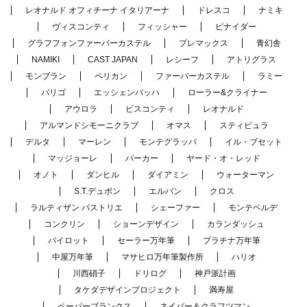
レオナルド オフィチーナ イタリアーナ
ドレスコ
ナミキ
ヴィスコンティ
フィッシャー
ピナイダー
グラフフォンファーバーカステル
プレマックス
青幻舎
NAMIKI
CAST JAPAN
レシーフ
アトリグラス
モンブラン
ペリカン
ファーバーカステル
ラミー
バリゴ
エッシェンバッハ
ローラー&クライナー
アウロラ
ビスコンティ
レオナルド
アルマンドシモーニクラブ
オマス
スティピュラ
デルタ
マーレン
モンテグラッパ
イル・ブセット
マッジョーレ
パーカー
ヤード・オ・レッド
オノト
ダンヒル
ダイアミン
ウォーターマン
S.T.デュポン
エルバン
クロス
ラルティザン パストリエ
シェーファー
モンテベルデ
コンクリン
ショーンデザイン
カランダッシュ
パイロット
セーラー万年筆
プラチナ万年筆
中屋万年筆
マサヒロ万年筆製作所
ハリオ
川西硝子
ドリログ
神戸派計画
タケダデザインプロジェクト
満寿屋
ペーパーブランクス
ネイバー＆クラフツマン