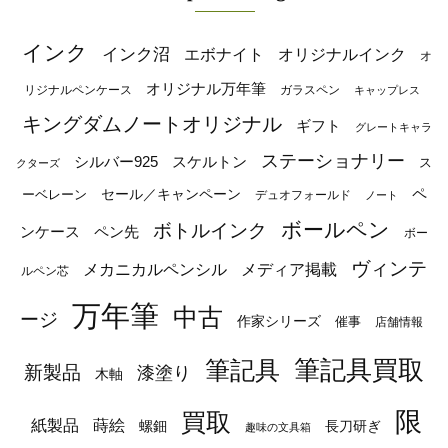
インク
インク沼
エボナイト
オリジナルインク
オ
オリジナル万年筆
リジナルペンケース
ガラスペン
キャップレス
キングダムノートオリジナル
ギフト
グレートキャラ
ステーショナリー
シルバー925
スケルトン
ス
クターズ
ペ
セール／キャンペーン
ーベレーン
デュオフォールド
ノート
ボールペン
ボトルインク
ンケース
ペン先
ボー
ヴィンテ
メカニカルペンシル
メディア掲載
ルペン芯
万年筆
中古
ージ
作家シリーズ
催事
店舗情報
筆記具
筆記具買取
新製品
漆塗り
木軸
限
買取
蒔絵
紙製品
長刀研ぎ
螺鈿
趣味の文具箱