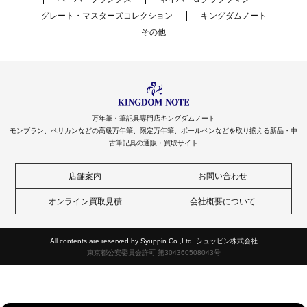
グレート・マスターズコレクション
キングダムノート
その他
万年筆・筆記具専門店キングダムノート
モンブラン、ペリカンなどの高級万年筆、限定万年筆、ボールペンなどを取り揃える新品・中
古筆記具の通販・買取サイト
店舗案内
お問い合わせ
オンライン買取見積
会社概要について
All contents are reserved by Syuppin Co.,Ltd. シュッピン株式会社
東京都公安委員会許可 第304360508043号