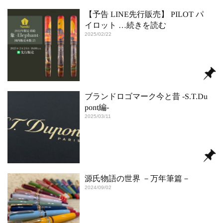
【予告 LINE先行販売】 PILOT パ
イロット
…続きを読む
2025/02/22
ブランドロゴマーク今と昔 ‐S.T.Du
pont編‐
2025/03/11
源氏物語の世界 －万年筆篇－
2024/09/02