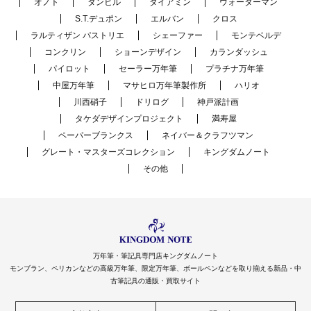
オノト
ダンヒル
ダイアミン
ウォーターマン
S.T.デュポン
エルバン
クロス
ラルティザン パストリエ
シェーファー
モンテベルデ
コンクリン
ショーンデザイン
カランダッシュ
パイロット
セーラー万年筆
プラチナ万年筆
中屋万年筆
マサヒロ万年筆製作所
ハリオ
川西硝子
ドリログ
神戸派計画
タケダデザインプロジェクト
満寿屋
ペーパーブランクス
ネイバー＆クラフツマン
グレート・マスターズコレクション
キングダムノート
その他
万年筆・筆記具専門店キングダムノート
モンブラン、ペリカンなどの高級万年筆、限定万年筆、ボールペンなどを取り揃える新品・中
古筆記具の通販・買取サイト