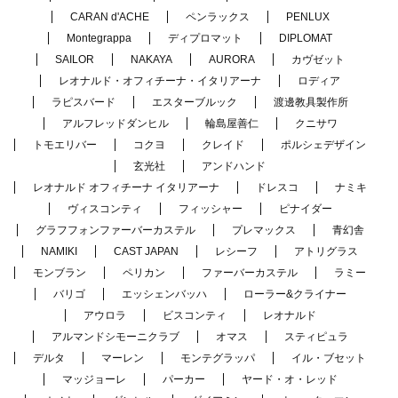
CARAN d'ACHE
ペンラックス
PENLUX
Montegrappa
ディプロマット
DIPLOMAT
SAILOR
NAKAYA
AURORA
カヴゼット
レオナルド・オフィチーナ・イタリアーナ
ロディア
ラピスバード
エスターブルック
渡邊教具製作所
アルフレッドダンヒル
輪島屋善仁
クニサワ
トモエリバー
コクヨ
クレイド
ポルシェデザイン
玄光社
アンドハンド
レオナルド オフィチーナ イタリアーナ
ドレスコ
ナミキ
ヴィスコンティ
フィッシャー
ピナイダー
グラフフォンファーバーカステル
プレマックス
青幻舎
NAMIKI
CAST JAPAN
レシーフ
アトリグラス
モンブラン
ペリカン
ファーバーカステル
ラミー
バリゴ
エッシェンバッハ
ローラー&クライナー
アウロラ
ビスコンティ
レオナルド
アルマンドシモーニクラブ
オマス
スティピュラ
デルタ
マーレン
モンテグラッパ
イル・ブセット
マッジョーレ
パーカー
ヤード・オ・レッド