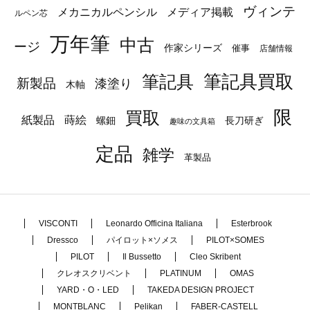
ヴィンテ
メカニカルペンシル
メディア掲載
ルペン芯
万年筆
中古
ージ
作家シリーズ
催事
店舗情報
筆記具
筆記具買取
新製品
漆塗り
木軸
限
買取
蒔絵
紙製品
長刀研ぎ
螺鈿
趣味の文具箱
定品
雑学
革製品
VISCONTI
Leonardo Officina Italiana
Esterbrook
Dressco
パイロット×ソメス
PILOT×SOMES
PILOT
Il Bussetto
Cleo Skribent
クレオスクリベント
PLATINUM
OMAS
YARD・O・LED
TAKEDA DESIGN PROJECT
MONTBLANC
Pelikan
FABER-CASTELL