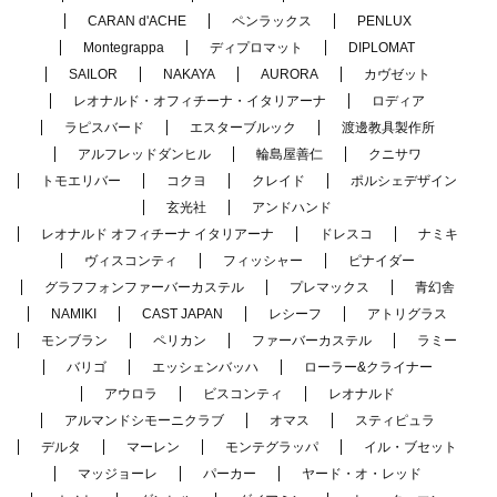
CARAN d'ACHE
ペンラックス
PENLUX
Montegrappa
ディプロマット
DIPLOMAT
SAILOR
NAKAYA
AURORA
カヴゼット
レオナルド・オフィチーナ・イタリアーナ
ロディア
ラピスバード
エスターブルック
渡邊教具製作所
アルフレッドダンヒル
輪島屋善仁
クニサワ
トモエリバー
コクヨ
クレイド
ポルシェデザイン
玄光社
アンドハンド
レオナルド オフィチーナ イタリアーナ
ドレスコ
ナミキ
ヴィスコンティ
フィッシャー
ピナイダー
グラフフォンファーバーカステル
プレマックス
青幻舎
NAMIKI
CAST JAPAN
レシーフ
アトリグラス
モンブラン
ペリカン
ファーバーカステル
ラミー
バリゴ
エッシェンバッハ
ローラー&クライナー
アウロラ
ビスコンティ
レオナルド
アルマンドシモーニクラブ
オマス
スティピュラ
デルタ
マーレン
モンテグラッパ
イル・ブセット
マッジョーレ
パーカー
ヤード・オ・レッド