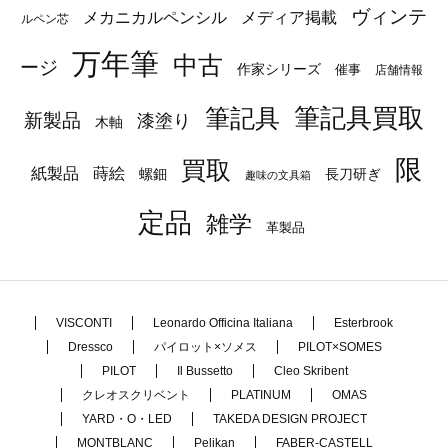
ヴィンテ
メカニカルペンシル
メディア掲載
ルペン芯
万年筆
中古
ージ
作家シリーズ
催事
店舗情報
筆記具
筆記具買取
新製品
漆塗り
木軸
限
買取
蒔絵
紙製品
長刀研ぎ
螺鈿
趣味の文具箱
定品
雑学
革製品
VISCONTI
Leonardo Officina Italiana
Esterbrook
Dressco
パイロット×ソメス
PILOT×SOMES
PILOT
Il Bussetto
Cleo Skribent
クレオスクリベント
PLATINUM
OMAS
YARD・O・LED
TAKEDA DESIGN PROJECT
MONTBLANC
Pelikan
FABER-CASTELL