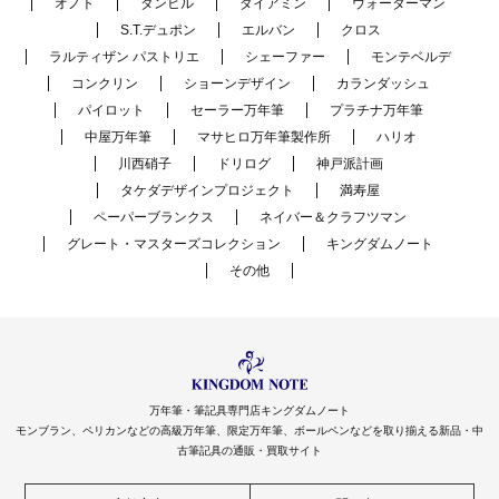
オノト
ダンヒル
ダイアミン
ウォーターマン
S.T.デュポン
エルバン
クロス
ラルティザン パストリエ
シェーファー
モンテベルデ
コンクリン
ショーンデザイン
カランダッシュ
パイロット
セーラー万年筆
プラチナ万年筆
中屋万年筆
マサヒロ万年筆製作所
ハリオ
川西硝子
ドリログ
神戸派計画
タケダデザインプロジェクト
満寿屋
ペーパーブランクス
ネイバー＆クラフツマン
グレート・マスターズコレクション
キングダムノート
その他
万年筆・筆記具専門店キングダムノート
モンブラン、ペリカンなどの高級万年筆、限定万年筆、ボールペンなどを取り揃える新品・中
古筆記具の通販・買取サイト