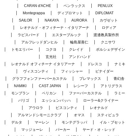
CARAN d'ACHE
ペンラックス
PENLUX
Montegrappa
ディプロマット
DIPLOMAT
SAILOR
NAKAYA
AURORA
カヴゼット
レオナルド・オフィチーナ・イタリアーナ
ロディア
ラピスバード
エスターブルック
渡邊教具製作所
アルフレッドダンヒル
輪島屋善仁
クニサワ
トモエリバー
コクヨ
クレイド
ポルシェデザイン
玄光社
アンドハンド
レオナルド オフィチーナ イタリアーナ
ドレスコ
ナミキ
ヴィスコンティ
フィッシャー
ピナイダー
グラフフォンファーバーカステル
プレマックス
青幻舎
NAMIKI
CAST JAPAN
レシーフ
アトリグラス
モンブラン
ペリカン
ファーバーカステル
ラミー
バリゴ
エッシェンバッハ
ローラー&クライナー
アウロラ
ビスコンティ
レオナルド
アルマンドシモーニクラブ
オマス
スティピュラ
デルタ
マーレン
モンテグラッパ
イル・ブセット
マッジョーレ
パーカー
ヤード・オ・レッド