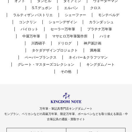
オノト
ダンヒル
ダイアミン
ウォーターマン
S.T.デュポン
エルバン
クロス
ラルティザン パストリエ
シェーファー
モンテベルデ
コンクリン
ショーンデザイン
カランダッシュ
パイロット
セーラー万年筆
プラチナ万年筆
中屋万年筆
マサヒロ万年筆製作所
ハリオ
川西硝子
ドリログ
神戸派計画
タケダデザインプロジェクト
満寿屋
ペーパーブランクス
ネイバー＆クラフツマン
グレート・マスターズコレクション
キングダムノート
その他
万年筆・筆記具専門店キングダムノート
モンブラン、ペリカンなどの高級万年筆、限定万年筆、ボールペンなどを取り揃える新品・中
古筆記具の通販・買取サイト