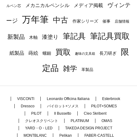
ヴィンテ
メカニカルペンシル
メディア掲載
ルペン芯
万年筆
中古
ージ
作家シリーズ
催事
店舗情報
筆記具
筆記具買取
新製品
漆塗り
木軸
限
買取
蒔絵
紙製品
長刀研ぎ
螺鈿
趣味の文具箱
定品
雑学
革製品
VISCONTI
Leonardo Officina Italiana
Esterbrook
Dressco
パイロット×ソメス
PILOT×SOMES
PILOT
Il Bussetto
Cleo Skribent
クレオスクリベント
PLATINUM
OMAS
YARD・O・LED
TAKEDA DESIGN PROJECT
MONTBLANC
Pelikan
FABER-CASTELL