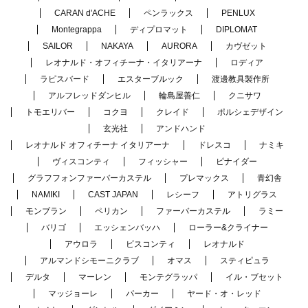
CARAN d'ACHE
ペンラックス
PENLUX
Montegrappa
ディプロマット
DIPLOMAT
SAILOR
NAKAYA
AURORA
カヴゼット
レオナルド・オフィチーナ・イタリアーナ
ロディア
ラピスバード
エスターブルック
渡邊教具製作所
アルフレッドダンヒル
輪島屋善仁
クニサワ
トモエリバー
コクヨ
クレイド
ポルシェデザイン
玄光社
アンドハンド
レオナルド オフィチーナ イタリアーナ
ドレスコ
ナミキ
ヴィスコンティ
フィッシャー
ピナイダー
グラフフォンファーバーカステル
プレマックス
青幻舎
NAMIKI
CAST JAPAN
レシーフ
アトリグラス
モンブラン
ペリカン
ファーバーカステル
ラミー
バリゴ
エッシェンバッハ
ローラー&クライナー
アウロラ
ビスコンティ
レオナルド
アルマンドシモーニクラブ
オマス
スティピュラ
デルタ
マーレン
モンテグラッパ
イル・ブセット
マッジョーレ
パーカー
ヤード・オ・レッド