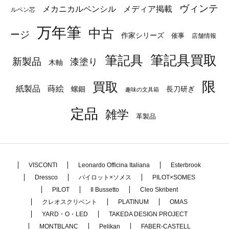
ヴィンテ
メカニカルペンシル
メディア掲載
ルペン芯
万年筆
中古
ージ
作家シリーズ
催事
店舗情報
筆記具
筆記具買取
新製品
漆塗り
木軸
限
買取
蒔絵
紙製品
長刀研ぎ
螺鈿
趣味の文具箱
定品
雑学
革製品
VISCONTI
Leonardo Officina Italiana
Esterbrook
Dressco
パイロット×ソメス
PILOT×SOMES
PILOT
Il Bussetto
Cleo Skribent
クレオスクリベント
PLATINUM
OMAS
YARD・O・LED
TAKEDA DESIGN PROJECT
MONTBLANC
Pelikan
FABER-CASTELL