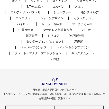
オノト
ダンヒル
ダイアミン
ウォーターマン
S.T.デュポン
エルバン
クロス
ラルティザン パストリエ
シェーファー
モンテベルデ
コンクリン
ショーンデザイン
カランダッシュ
パイロット
セーラー万年筆
プラチナ万年筆
中屋万年筆
マサヒロ万年筆製作所
ハリオ
川西硝子
ドリログ
神戸派計画
タケダデザインプロジェクト
満寿屋
ペーパーブランクス
ネイバー＆クラフツマン
グレート・マスターズコレクション
キングダムノート
その他
万年筆・筆記具専門店キングダムノート
モンブラン、ペリカンなどの高級万年筆、限定万年筆、ボールペンなどを取り揃える新品・中
古筆記具の通販・買取サイト