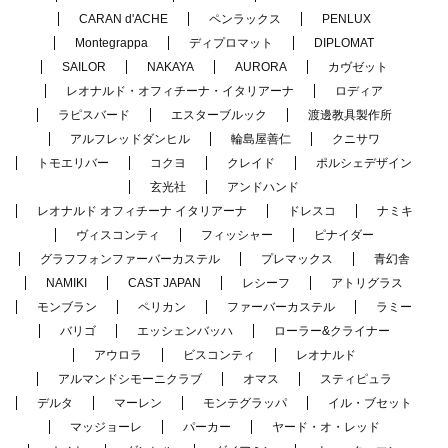
CARAN d'ACHE
ペンラックス
PENLUX
Montegrappa
ディプロマット
DIPLOMAT
SAILOR
NAKAYA
AURORA
カヴゼット
レオナルド・オフィチーナ・イタリアーナ
ロディア
ラピスバード
エスターブルック
渡邊教具製作所
アルフレッドダンヒル
輪島屋善仁
クニサワ
トモエリバー
コクヨ
クレイド
ポルシェデザイン
玄光社
アンドハンド
レオナルド オフィチーナ イタリアーナ
ドレスコ
ナミキ
ヴィスコンティ
フィッシャー
ピナイダー
グラフフォンファーバーカステル
プレマックス
青幻舎
NAMIKI
CAST JAPAN
レシーフ
アトリグラス
モンブラン
ペリカン
ファーバーカステル
ラミー
バリゴ
エッシェンバッハ
ローラー&クライナー
アウロラ
ビスコンティ
レオナルド
アルマンドシモーニクラブ
オマス
スティピュラ
デルタ
マーレン
モンテグラッパ
イル・ブセット
マッジョーレ
パーカー
ヤード・オ・レッド