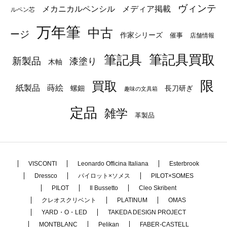
ヴィンテ
メカニカルペンシル
メディア掲載
ルペン芯
万年筆
中古
ージ
作家シリーズ
催事
店舗情報
筆記具
筆記具買取
新製品
漆塗り
木軸
限
買取
蒔絵
紙製品
長刀研ぎ
螺鈿
趣味の文具箱
定品
雑学
革製品
VISCONTI
Leonardo Officina Italiana
Esterbrook
Dressco
パイロット×ソメス
PILOT×SOMES
PILOT
Il Bussetto
Cleo Skribent
クレオスクリベント
PLATINUM
OMAS
YARD・O・LED
TAKEDA DESIGN PROJECT
MONTBLANC
Pelikan
FABER-CASTELL