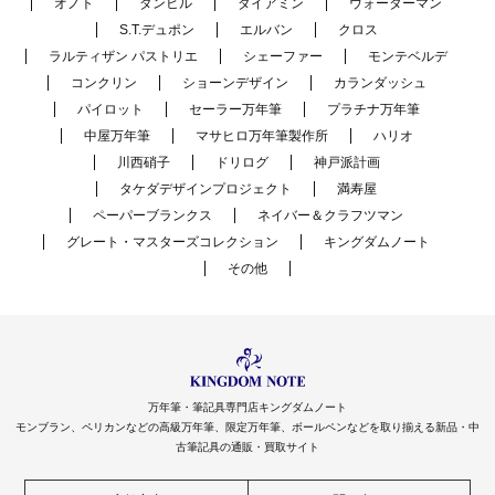
オノト
ダンヒル
ダイアミン
ウォーターマン
S.T.デュポン
エルバン
クロス
ラルティザン パストリエ
シェーファー
モンテベルデ
コンクリン
ショーンデザイン
カランダッシュ
パイロット
セーラー万年筆
プラチナ万年筆
中屋万年筆
マサヒロ万年筆製作所
ハリオ
川西硝子
ドリログ
神戸派計画
タケダデザインプロジェクト
満寿屋
ペーパーブランクス
ネイバー＆クラフツマン
グレート・マスターズコレクション
キングダムノート
その他
万年筆・筆記具専門店キングダムノート
モンブラン、ペリカンなどの高級万年筆、限定万年筆、ボールペンなどを取り揃える新品・中
古筆記具の通販・買取サイト