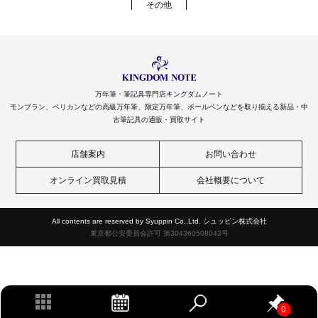
その他
万年筆・筆記具専門店キングダムノート
モンブラン、ペリカンなどの高級万年筆、限定万年筆、ボールペンなどを取り揃える新品・中
古筆記具の通販・買取サイト
店舗案内
お問い合わせ
オンライン買取見積
会社概要について
All contents are reserved by Syuppin Co.,Ltd. シュッピン株式会社
東京都公安委員会許可 第304360508043号
0