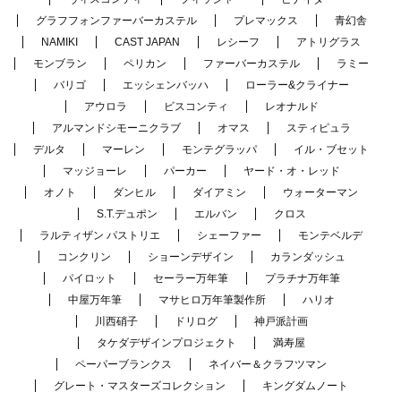
グラフフォンファーバーカステル
プレマックス
青幻舎
NAMIKI
CAST JAPAN
レシーフ
アトリグラス
モンブラン
ペリカン
ファーバーカステル
ラミー
バリゴ
エッシェンバッハ
ローラー&クライナー
アウロラ
ビスコンティ
レオナルド
アルマンドシモーニクラブ
オマス
スティピュラ
デルタ
マーレン
モンテグラッパ
イル・ブセット
マッジョーレ
パーカー
ヤード・オ・レッド
オノト
ダンヒル
ダイアミン
ウォーターマン
S.T.デュポン
エルバン
クロス
ラルティザン パストリエ
シェーファー
モンテベルデ
コンクリン
ショーンデザイン
カランダッシュ
パイロット
セーラー万年筆
プラチナ万年筆
中屋万年筆
マサヒロ万年筆製作所
ハリオ
川西硝子
ドリログ
神戸派計画
タケダデザインプロジェクト
満寿屋
ペーパーブランクス
ネイバー＆クラフツマン
グレート・マスターズコレクション
キングダムノート