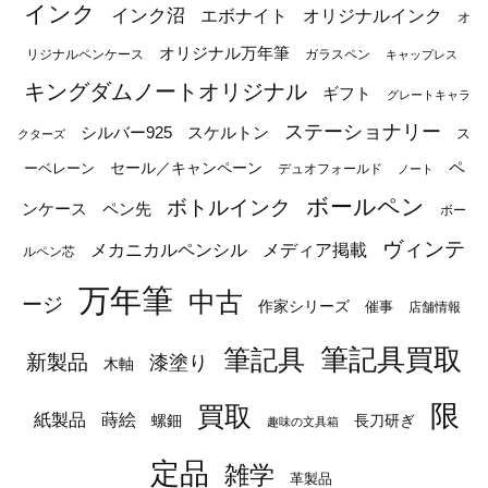
インク
インク沼
エボナイト
オリジナルインク
オ
オリジナル万年筆
リジナルペンケース
ガラスペン
キャップレス
キングダムノートオリジナル
ギフト
グレートキャラ
ステーショナリー
シルバー925
スケルトン
ス
クターズ
ペ
セール／キャンペーン
ーベレーン
デュオフォールド
ノート
ボールペン
ボトルインク
ンケース
ペン先
ボー
ヴィンテ
メカニカルペンシル
メディア掲載
ルペン芯
万年筆
中古
ージ
作家シリーズ
催事
店舗情報
筆記具
筆記具買取
新製品
漆塗り
木軸
限
買取
蒔絵
紙製品
長刀研ぎ
螺鈿
趣味の文具箱
定品
雑学
革製品