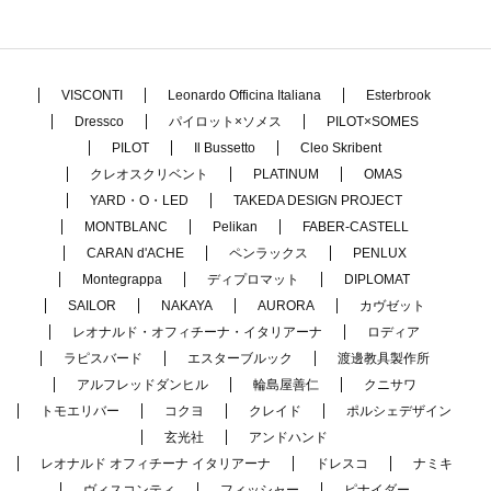
VISCONTI
Leonardo Officina Italiana
Esterbrook
Dressco
パイロット×ソメス
PILOT×SOMES
PILOT
Il Bussetto
Cleo Skribent
クレオスクリベント
PLATINUM
OMAS
YARD・O・LED
TAKEDA DESIGN PROJECT
MONTBLANC
Pelikan
FABER-CASTELL
CARAN d'ACHE
ペンラックス
PENLUX
Montegrappa
ディプロマット
DIPLOMAT
SAILOR
NAKAYA
AURORA
カヴゼット
レオナルド・オフィチーナ・イタリアーナ
ロディア
ラピスバード
エスターブルック
渡邊教具製作所
アルフレッドダンヒル
輪島屋善仁
クニサワ
トモエリバー
コクヨ
クレイド
ポルシェデザイン
玄光社
アンドハンド
レオナルド オフィチーナ イタリアーナ
ドレスコ
ナミキ
ヴィスコンティ
フィッシャー
ピナイダー