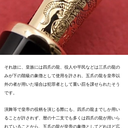
それ故に、皇族には四爪の龍、役人や平民などは三爪の龍の
みが下の階級の象徴として使用を許され、五爪の龍を皇帝以
外の者が用いた場合は犯罪者として重い罰を課せられたそう
です。
演舞等で皇帝の役柄を演じる際にも、四爪の龍までしか用い
ることが許されず、暦の十二支でも多くは四爪の龍が用いら
れていることから、五爪の龍が皇帝の象徴としてどれほど広