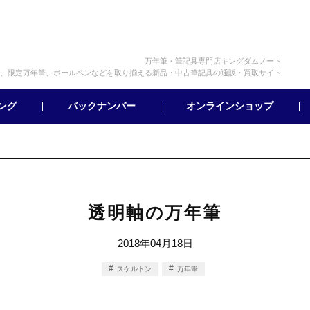
万年筆・筆記具専門店キングダムノート
、限定万年筆、ボールペンなどを取り揃える新品・中古筆記具の通販・買取サイト
オンラインショップ
バックナンバー
ング
透明軸の万年筆
2018年04月18日
スケルトン
万年筆