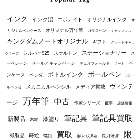
インク
インク沼
エボナイト
オリジナルインク
オ
オリジナル万年筆
リジナルペンケース
ガラスペン
キャップレス
キングダムノートオリジナル
ギフト
グレートキャラ
ステーショナリー
シルバー925
スケルトン
ス
クターズ
ペ
セール／キャンペーン
ーベレーン
デュオフォールド
ノート
ボールペン
ボトルインク
ンケース
ペン先
ボー
ヴィンテ
メカニカルペンシル
メディア掲載
ルペン芯
万年筆
中古
ージ
作家シリーズ
催事
店舗情報
筆記具
筆記具買取
新製品
漆塗り
木軸
限
買取
蒔絵
紙製品
長刀研ぎ
螺鈿
趣味の文具箱