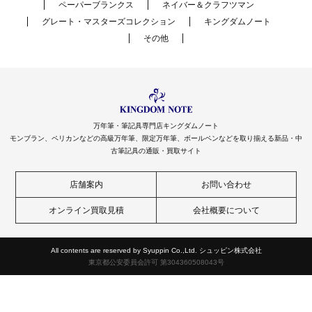
ペーパーブランクス
ネイバー＆クラフツマン
グレート・マスターズコレクション
キングダムノート
その他
万年筆・筆記具専門店キングダムノート
モンブラン、ペリカンなどの高級万年筆、限定万年筆、ボールペンなどを取り揃える新品・中
古筆記具の通販・買取サイト
店舗案内
お問い合わせ
オンライン買取見積
会社概要について
All contents are reserved by Syuppin Co.,Ltd. シュッピン株式会社
東京都公安委員会許可 第304360508043号