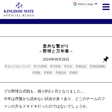
意外な繋がり
－野球と万年筆－
2024年08月26日
セントラル・リーグ
プロ野球
万年筆
中古
筆記具
筆記具買取
買取
野球
限定品
雑学
プロ野球公式戦も、残り約1ヶ月となりました…
今年は序盤から読めない試合が多々あり、どこのチームのフ
ァンの方もドキドキだったのではないでしょうか。