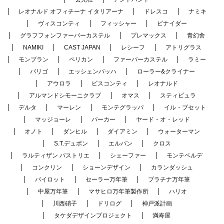
レオナルド オフィチーナ イタリアーナ
ドレスコ
ナミキ
ヴィスコンティ
フィッシャー
ピナイダー
グラフフォンファーバーカステル
プレマックス
青幻舎
NAMIKI
CAST JAPAN
レシーフ
アトリグラス
モンブラン
ペリカン
ファーバーカステル
ラミー
バリゴ
エッシェンバッハ
ローラー&クライナー
アウロラ
ビスコンティ
レオナルド
アルマンドシモーニクラブ
オマス
スティピュラ
デルタ
マーレン
モンテグラッパ
イル・ブセット
マッジョーレ
パーカー
ヤード・オ・レッド
オノト
ダンヒル
ダイアミン
ウォーターマン
S.T.デュポン
エルバン
クロス
ラルティザン パストリエ
シェーファー
モンテベルデ
コンクリン
ショーンデザイン
カランダッシュ
パイロット
セーラー万年筆
プラチナ万年筆
中屋万年筆
マサヒロ万年筆製作所
ハリオ
川西硝子
ドリログ
神戸派計画
タケダデザインプロジェクト
満寿屋