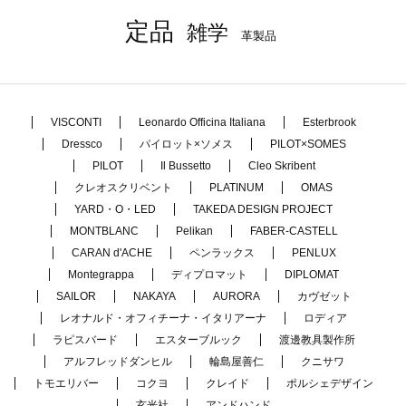
定品
雑学
革製品
VISCONTI
Leonardo Officina Italiana
Esterbrook
Dressco
パイロット×ソメス
PILOT×SOMES
PILOT
Il Bussetto
Cleo Skribent
クレオスクリベント
PLATINUM
OMAS
YARD・O・LED
TAKEDA DESIGN PROJECT
MONTBLANC
Pelikan
FABER-CASTELL
CARAN d'ACHE
ペンラックス
PENLUX
Montegrappa
ディプロマット
DIPLOMAT
SAILOR
NAKAYA
AURORA
カヴゼット
レオナルド・オフィチーナ・イタリアーナ
ロディア
ラピスバード
エスターブルック
渡邊教具製作所
アルフレッドダンヒル
輪島屋善仁
クニサワ
トモエリバー
コクヨ
クレイド
ポルシェデザイン
玄光社
アンドハンド