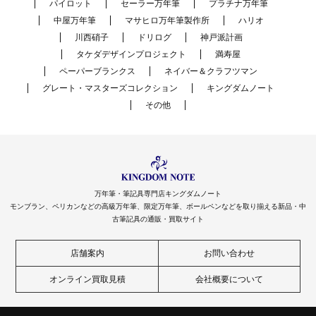
パイロット
セーラー万年筆
プラチナ万年筆
中屋万年筆
マサヒロ万年筆製作所
ハリオ
川西硝子
ドリログ
神戸派計画
タケダデザインプロジェクト
満寿屋
ペーパーブランクス
ネイバー＆クラフツマン
グレート・マスターズコレクション
キングダムノート
その他
万年筆・筆記具専門店キングダムノート
モンブラン、ペリカンなどの高級万年筆、限定万年筆、ボールペンなどを取り揃える新品・中
古筆記具の通販・買取サイト
店舗案内
お問い合わせ
オンライン買取見積
会社概要について