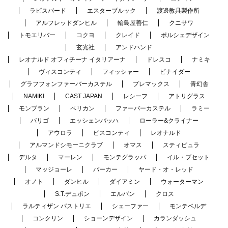
ラピスバード
エスターブルック
渡邊教具製作所
アルフレッドダンヒル
輪島屋善仁
クニサワ
トモエリバー
コクヨ
クレイド
ポルシェデザイン
玄光社
アンドハンド
レオナルド オフィチーナ イタリアーナ
ドレスコ
ナミキ
ヴィスコンティ
フィッシャー
ピナイダー
グラフフォンファーバーカステル
プレマックス
青幻舎
NAMIKI
CAST JAPAN
レシーフ
アトリグラス
モンブラン
ペリカン
ファーバーカステル
ラミー
バリゴ
エッシェンバッハ
ローラー&クライナー
アウロラ
ビスコンティ
レオナルド
アルマンドシモーニクラブ
オマス
スティピュラ
デルタ
マーレン
モンテグラッパ
イル・ブセット
マッジョーレ
パーカー
ヤード・オ・レッド
オノト
ダンヒル
ダイアミン
ウォーターマン
S.T.デュポン
エルバン
クロス
ラルティザン パストリエ
シェーファー
モンテベルデ
コンクリン
ショーンデザイン
カランダッシュ