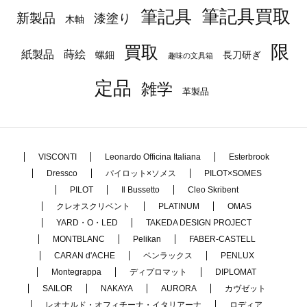
筆記具
筆記具買取
新製品
漆塗り
木軸
限
買取
蒔絵
紙製品
長刀研ぎ
螺鈿
趣味の文具箱
定品
雑学
革製品
VISCONTI
Leonardo Officina Italiana
Esterbrook
Dressco
パイロット×ソメス
PILOT×SOMES
PILOT
Il Bussetto
Cleo Skribent
クレオスクリベント
PLATINUM
OMAS
YARD・O・LED
TAKEDA DESIGN PROJECT
MONTBLANC
Pelikan
FABER-CASTELL
CARAN d'ACHE
ペンラックス
PENLUX
Montegrappa
ディプロマット
DIPLOMAT
SAILOR
NAKAYA
AURORA
カヴゼット
レオナルド・オフィチーナ・イタリアーナ
ロディア