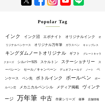
Popular Tag
インク
インク沼
エボナイト
オリジナルインク
オ
オリジナル万年筆
リジナルペンケース
ガラスペン
キャップレス
キングダムノートオリジナル
ギフト
グレートキャラ
ステーショナリー
シルバー925
スケルトン
ス
クターズ
ペ
セール／キャンペーン
ーベレーン
デュオフォールド
ノート
ボールペン
ボトルインク
ンケース
ペン先
ボー
ヴィンテ
メカニカルペンシル
メディア掲載
ルペン芯
万年筆
中古
ージ
作家シリーズ
催事
店舗情報