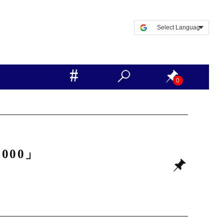
0
000」