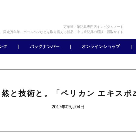
万年筆・筆記具専門店キングダムノート
、限定万年筆、ボールペンなどを取り揃える新品・中古筆記具の通販・買取サイト
オンラインショップ
バックナンバー
ング
然と技術と。「ペリカン エキスポ2
2017年09月04日