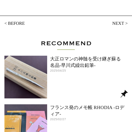
<
BEFORE
NEXT
>
大正ロマンの神髄を受け継ぎ蘇る
名品‐早川式繰出鉛筆‐
2025/04/25
フランス発のメモ帳 RHODIA -ロデ
ィア-
2025/02/27