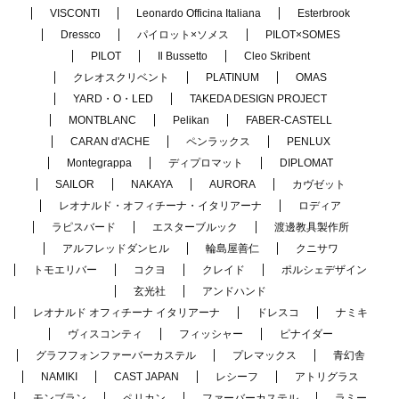
VISCONTI
Leonardo Officina Italiana
Esterbrook
Dressco
パイロット×ソメス
PILOT×SOMES
PILOT
Il Bussetto
Cleo Skribent
クレオスクリベント
PLATINUM
OMAS
YARD・O・LED
TAKEDA DESIGN PROJECT
MONTBLANC
Pelikan
FABER-CASTELL
CARAN d'ACHE
ペンラックス
PENLUX
Montegrappa
ディプロマット
DIPLOMAT
SAILOR
NAKAYA
AURORA
カヴゼット
レオナルド・オフィチーナ・イタリアーナ
ロディア
ラピスバード
エスターブルック
渡邊教具製作所
アルフレッドダンヒル
輪島屋善仁
クニサワ
トモエリバー
コクヨ
クレイド
ポルシェデザイン
玄光社
アンドハンド
レオナルド オフィチーナ イタリアーナ
ドレスコ
ナミキ
ヴィスコンティ
フィッシャー
ピナイダー
グラフフォンファーバーカステル
プレマックス
青幻舎
NAMIKI
CAST JAPAN
レシーフ
アトリグラス
モンブラン
ペリカン
ファーバーカステル
ラミー