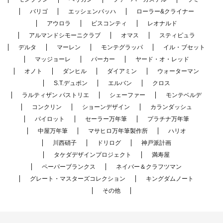
バリゴ
エッシェンバッハ
ローラー&クライナー
アウロラ
ビスコンティ
レオナルド
アルマンドシモーニクラブ
オマス
スティピュラ
デルタ
マーレン
モンテグラッパ
イル・ブセット
マッジョーレ
パーカー
ヤード・オ・レッド
オノト
ダンヒル
ダイアミン
ウォーターマン
S.T.デュポン
エルバン
クロス
ラルティザン パストリエ
シェーファー
モンテベルデ
コンクリン
ショーンデザイン
カランダッシュ
パイロット
セーラー万年筆
プラチナ万年筆
中屋万年筆
マサヒロ万年筆製作所
ハリオ
川西硝子
ドリログ
神戸派計画
タケダデザインプロジェクト
満寿屋
ペーパーブランクス
ネイバー＆クラフツマン
グレート・マスターズコレクション
キングダムノート
その他