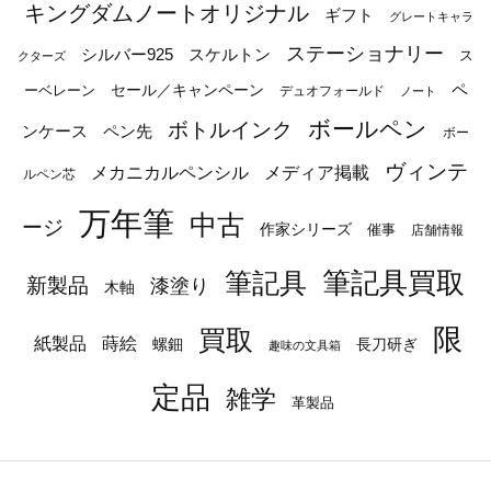
キングダムノートオリジナル
ギフト
グレートキャラ
ステーショナリー
シルバー925
スケルトン
ス
クターズ
ペ
セール／キャンペーン
ーベレーン
デュオフォールド
ノート
ボールペン
ボトルインク
ンケース
ペン先
ボー
ヴィンテ
メカニカルペンシル
メディア掲載
ルペン芯
万年筆
中古
ージ
作家シリーズ
催事
店舗情報
筆記具
筆記具買取
新製品
漆塗り
木軸
限
買取
蒔絵
紙製品
長刀研ぎ
螺鈿
趣味の文具箱
定品
雑学
革製品