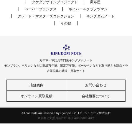
タケダデザインプロジェクト
満寿屋
ペーパーブランクス
ネイバー＆クラフツマン
グレート・マスターズコレクション
キングダムノート
その他
万年筆・筆記具専門店キングダムノート
モンブラン、ペリカンなどの高級万年筆、限定万年筆、ボールペンなどを取り揃える新品・中
古筆記具の通販・買取サイト
店舗案内
お問い合わせ
オンライン買取見積
会社概要について
All contents are reserved by Syuppin Co.,Ltd. シュッピン株式会社
東京都公安委員会許可 第304360508043号