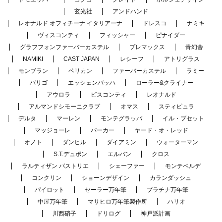
玄光社
アンドハンド
レオナルド オフィチーナ イタリアーナ
ドレスコ
ナミキ
ヴィスコンティ
フィッシャー
ピナイダー
グラフフォンファーバーカステル
プレマックス
青幻舎
NAMIKI
CAST JAPAN
レシーフ
アトリグラス
モンブラン
ペリカン
ファーバーカステル
ラミー
バリゴ
エッシェンバッハ
ローラー&クライナー
アウロラ
ビスコンティ
レオナルド
アルマンドシモーニクラブ
オマス
スティピュラ
デルタ
マーレン
モンテグラッパ
イル・ブセット
マッジョーレ
パーカー
ヤード・オ・レッド
オノト
ダンヒル
ダイアミン
ウォーターマン
S.T.デュポン
エルバン
クロス
ラルティザン パストリエ
シェーファー
モンテベルデ
コンクリン
ショーンデザイン
カランダッシュ
パイロット
セーラー万年筆
プラチナ万年筆
中屋万年筆
マサヒロ万年筆製作所
ハリオ
川西硝子
ドリログ
神戸派計画