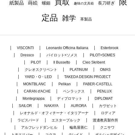
限
買取
蒔絵
紙製品
長刀研ぎ
螺鈿
趣味の文具箱
定品
雑学
革製品
VISCONTI
Leonardo Officina Italiana
Esterbrook
Dressco
パイロット×ソメス
PILOT×SOMES
PILOT
Il Bussetto
Cleo Skribent
クレオスクリベント
PLATINUM
OMAS
YARD・O・LED
TAKEDA DESIGN PROJECT
MONTBLANC
Pelikan
FABER-CASTELL
CARAN d'ACHE
ペンラックス
PENLUX
Montegrappa
ディプロマット
DIPLOMAT
SAILOR
NAKAYA
AURORA
カヴゼット
レオナルド・オフィチーナ・イタリアーナ
ロディア
ラピスバード
エスターブルック
渡邊教具製作所
アルフレッドダンヒル
輪島屋善仁
クニサワ
トモエリバー
コクヨ
クレイド
ポルシェデザイン