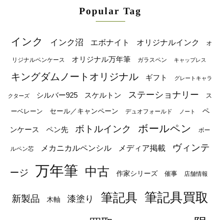
Popular Tag
インク
インク沼
エボナイト
オリジナルインク
オ
オリジナル万年筆
リジナルペンケース
ガラスペン
キャップレス
キングダムノートオリジナル
ギフト
グレートキャラ
ステーショナリー
シルバー925
スケルトン
ス
クターズ
ペ
セール／キャンペーン
ーベレーン
デュオフォールド
ノート
ボールペン
ボトルインク
ンケース
ペン先
ボー
ヴィンテ
メカニカルペンシル
メディア掲載
ルペン芯
万年筆
中古
ージ
作家シリーズ
催事
店舗情報
筆記具
筆記具買取
新製品
漆塗り
木軸