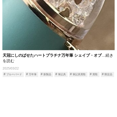
天冠にしのばせたハートプラチナ万年筆 シェイプ・オブ
…続き
を読む
2025/03/22
ブルーバード
万年筆
新製品
筆記具
筆記具買取
買取
限定品