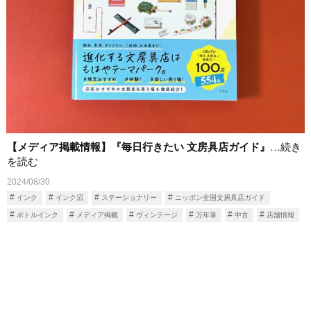
【メディア掲載情報】『毎日行きたい 文房具店ガイド』
…続き
を読む
2024/08/30
インク
インク沼
ステーショナリー
ニッポン全国文房具店ガイド
ボトルインク
メディア掲載
ヴィンテージ
万年筆
中古
店舗情報
文具店ガイド
文房具店ガイド
筆記具
筆記具買取
紙製品
限定品