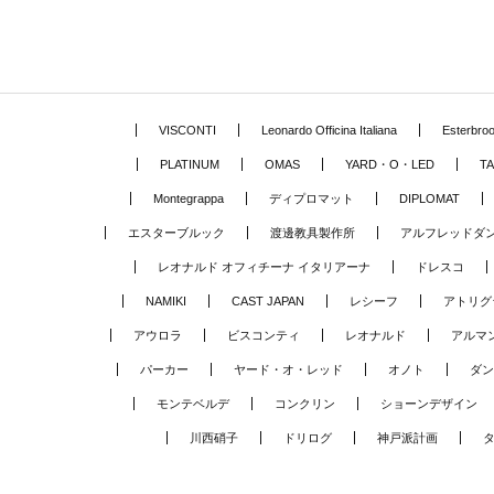
VISCONTI
Leonardo Officina Italiana
Esterbro
PLATINUM
OMAS
YARD・O・LED
TA
Montegrappa
ディプロマット
DIPLOMAT
エスターブルック
渡邊教具製作所
アルフレッドダ
レオナルド オフィチーナ イタリアーナ
ドレスコ
NAMIKI
CAST JAPAN
レシーフ
アトリグ
アウロラ
ビスコンティ
レオナルド
アルマ
パーカー
ヤード・オ・レッド
オノト
ダン
モンテベルデ
コンクリン
ショーンデザイン
川西硝子
ドリログ
神戸派計画