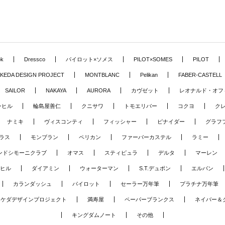
ok
Dressco
パイロット×ソメス
PILOT×SOMES
PILOT
KEDA DESIGN PROJECT
MONTBLANC
Pelikan
FABER-CASTELL
SAILOR
NAKAYA
AURORA
カヴゼット
レオナルド・オフ
ンヒル
輪島屋善仁
クニサワ
トモエリバー
コクヨ
ク
ナミキ
ヴィスコンティ
フィッシャー
ピナイダー
グラフ
ラス
モンブラン
ペリカン
ファーバーカステル
ラミー
ンドシモーニクラブ
オマス
スティピュラ
デルタ
マーレン
ヒル
ダイアミン
ウォーターマン
S.T.デュポン
エルバン
カランダッシュ
パイロット
セーラー万年筆
プラチナ万年筆
タケダデザインプロジェクト
満寿屋
ペーパーブランクス
ネイバー＆
キングダムノート
その他