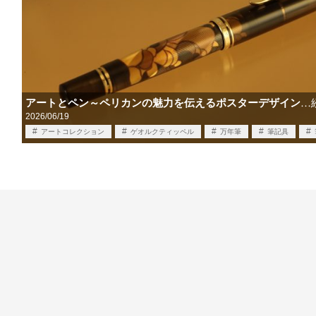
アートとペン～ペリカンの魅力を伝えるポスターデザイン
…
2026/06/19
アートコレクション
ゲオルクティッペル
万年筆
筆記具
買取
限定品