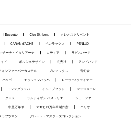
Il Bussetto
Cleo Skribent
クレオスクリベント
CARAN d'ACHE
ペンラックス
PENLUX
ィチーナ・イタリアーナ
ロディア
ラピスバード
レイド
ポルシェデザイン
玄光社
アンドハンド
フォンファーバーカステル
プレマックス
青幻舎
バリゴ
エッシェンバッハ
ローラー&クライナー
モンテグラッパ
イル・ブセット
マッジョーレ
クロス
ラルティザン パストリエ
シェーファー
中屋万年筆
マサヒロ万年筆製作所
ハリオ
クラフツマン
グレート・マスターズコレクション