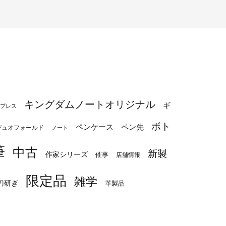
キングダムノートオリジナル
ギ
プレス
ボト
ペンケース
ペン先
デュオフォールド
ノート
筆
中古
新製
作家シリーズ
催事
店舗情報
限定品
雑学
刀研ぎ
革製品