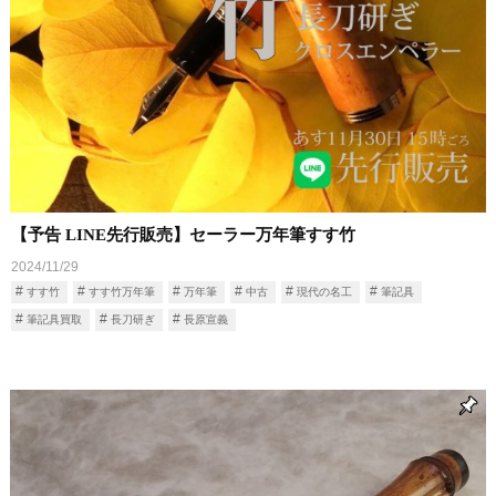
【予告 LINE先行販売】セーラー万年筆すす竹
2024/11/29
すす竹
すす竹万年筆
万年筆
中古
現代の名工
筆記具
筆記具買取
長刀研ぎ
長原宣義