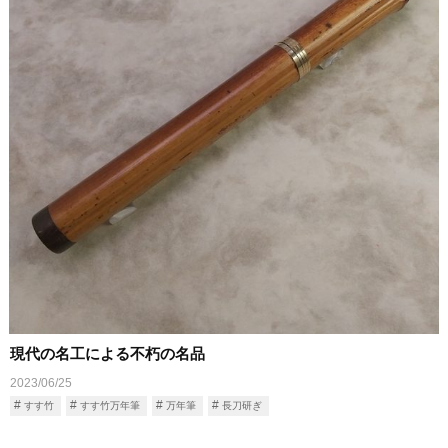
現代の名工による不朽の名品
2023/06/25
すす竹
すす竹万年筆
万年筆
長刀研ぎ