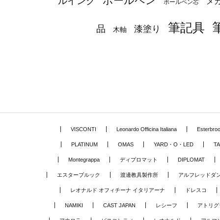
ボールペン
ルインク
メ
ボールペン芯
筆記具
品
漆塗り
木軸
VISCONTI
Leonardo Officina Italiana
Esterbro
PLATINUM
OMAS
YARD・O・LED
TA
Montegrappa
ディプロマット
DIPLOMAT
エスターブルック
渡邊教具製作所
アルフレッドダ
レオナルド オフィチーナ イタリアーナ
ドレスコ
NAMIKI
CAST JAPAN
レシーフ
アトリグ