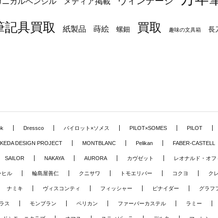
ヴィンテージ
カニカルペンシル
メディア掲載
筆記具買取
買取
蒔絵
紙製品
長
螺鈿
趣味の文具箱
ok
Dressco
パイロット×ソメス
PILOT×SOMES
PILOT
KEDA DESIGN PROJECT
MONTBLANC
Pelikan
FABER-CASTELL
SAILOR
NAKAYA
AURORA
カヴゼット
レオナルド・オフ
ンヒル
輪島屋善仁
クニサワ
トモエリバー
コクヨ
ク
ナミキ
ヴィスコンティ
フィッシャー
ピナイダー
グラフ
ラス
モンブラン
ペリカン
ファーバーカステル
ラミー