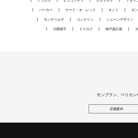
アウロラ
ビスコンティ
レオナルド
アルマ
パーカー
ヤード・オ・レッド
オノト
ダン
モンテベルデ
コンクリン
ショーンデザイン
川西硝子
ドリログ
神戸派計画
モンブラン、ペリカン
店舗案内