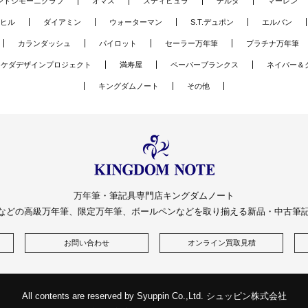
ンドシモーニクラブ
オマス
スティピュラ
デルタ
マーレン
ヒル
ダイアミン
ウォーターマン
S.T.デュポン
エルバン
カランダッシュ
パイロット
セーラー万年筆
プラチナ万年筆
タケダデザインプロジェクト
満寿屋
ペーパーブランクス
ネイバー＆
キングダムノート
その他
万年筆・筆記具専門店キングダムノート
などの高級万年筆、限定万年筆、ボールペンなどを取り揃える新品・中古筆
お問い合わせ
オンライン買取見積
All contents are reserved by Syuppin Co.,Ltd. シュッピン株式会社