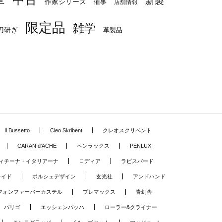
新製
作家シリーズ
催事
店舗情報
限定品
雑学
刀研ぎ
革製品
Il Bussetto
Cleo Skribent
クレオスクリベント
CARAN d'ACHE
ペンラックス
PENLUX
ィチーナ・イタリアーナ
ロディア
ラピスバード
レイド
ポルシェデザイン
玄光社
アンドハンド
フォンファーバーカステル
プレマックス
青幻舎
バリゴ
エッシェンバッハ
ローラー&クライナー