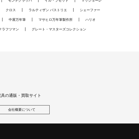
モンテグラッパ
イル・ブセット
マッジョーレ
クロス
ラルティザン パストリエ
シェーファー
中屋万年筆
マサヒロ万年筆製作所
ハリオ
クラフツマン
グレート・マスターズコレクション
記具の通販・買取サイト
会社概要について