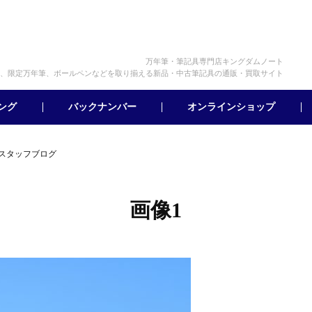
万年筆・筆記具専門店キングダムノート
、限定万年筆、ボールペンなどを取り揃える新品・中古筆記具の通販・買取サイト
オンラインショップ
バックナンバー
ング
｜スタッフブログ
画像1