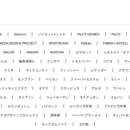
ok
Dressco
パイロット×ソメス
PILOT×SOMES
PILOT
KEDA DESIGN PROJECT
MONTBLANC
Pelikan
FABER-CASTELL
SAILOR
NAKAYA
AURORA
カヴゼット
レオナルド・オフ
ンヒル
輪島屋善仁
クニサワ
トモエリバー
コクヨ
ク
ナミキ
ヴィスコンティ
フィッシャー
ピナイダー
グラフ
ラス
モンブラン
ペリカン
ファーバーカステル
ラミー
ンドシモーニクラブ
オマス
スティピュラ
デルタ
マーレン
ヒル
ダイアミン
ウォーターマン
S.T.デュポン
エルバン
カランダッシュ
パイロット
セーラー万年筆
プラチナ万年筆
タケダデザインプロジェクト
満寿屋
ペーパーブランクス
ネイバー＆
キングダムノート
その他