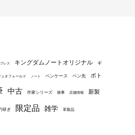
キングダムノートオリジナル
ギ
プレス
ボト
ペンケース
ペン先
デュオフォールド
ノート
筆
中古
新製
作家シリーズ
催事
店舗情報
限定品
雑学
刀研ぎ
革製品