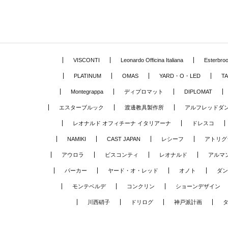
VISCONTI
Leonardo Officina Italiana
Esterbro
PLATINUM
OMAS
YARD・O・LED
TA
Montegrappa
ディプロマット
DIPLOMAT
エスターブルック
渡邊教具製作所
アルフレッドダ
レオナルド オフィチーナ イタリアーナ
ドレスコ
NAMIKI
CAST JAPAN
レシーフ
アトリグ
アウロラ
ビスコンティ
レオナルド
アルマ
パーカー
ヤード・オ・レッド
オノト
ダン
モンテベルデ
コンクリン
ショーンデザイン
川西硝子
ドリログ
神戸派計画