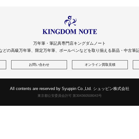
万年筆・筆記具専門店キングダムノート
などの高級万年筆、限定万年筆、ボールペンなどを取り揃える新品・中古筆
お問い合わせ
オンライン買取見積
All contents are reserved by Syuppin Co.,Ltd. シュッピン株式会社
東京都公安委員会許可 第304360508043号