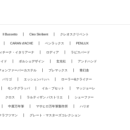
Il Bussetto
Cleo Skribent
クレオスクリベント
CARAN d'ACHE
ペンラックス
PENLUX
ィチーナ・イタリアーナ
ロディア
ラピスバード
レイド
ポルシェデザイン
玄光社
アンドハンド
フォンファーバーカステル
プレマックス
青幻舎
バリゴ
エッシェンバッハ
ローラー&クライナー
モンテグラッパ
イル・ブセット
マッジョーレ
クロス
ラルティザン パストリエ
シェーファー
中屋万年筆
マサヒロ万年筆製作所
ハリオ
クラフツマン
グレート・マスターズコレクション