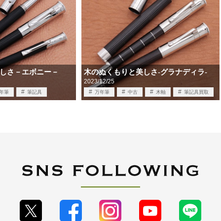
しさ－エボニー－
木のぬくもりと美しさ-グラナディラ-
2023/12/25
年筆
筆記具
万年筆
中古
木軸
筆記具買取
取
買取