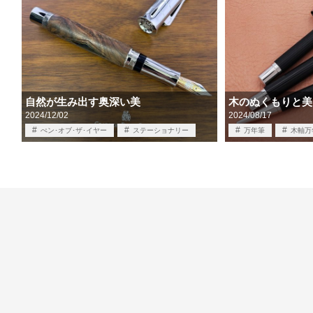
自然が生み出す奥深い美
木のぬくもりと美
2024/12/02
2024/08/17
ぺン･オブ･ザ･イヤー
ステーショナリー
万年筆
木軸万
万年筆
木軸
筆記具
筆記具買取
買
筆記具買取
買取
限定品