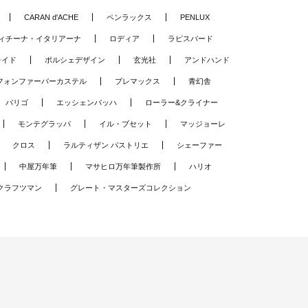
CARAN d'ACHE
ペンラックス
PENLUX
ィチーナ・イタリアーナ
ロディア
ラピスバード
レイド
ポルシェデザイン
玄光社
アンドハンド
フォンファーバーカステル
プレマックス
青幻舎
バリゴ
エッシェンバッハ
ローラー&クライナー
モンテグラッパ
イル・ブセット
マッジョーレ
クロス
ラルティザン パストリエ
シェーファー
中屋万年筆
マサヒロ万年筆製作所
ハリオ
クラフツマン
グレート・マスターズコレクション