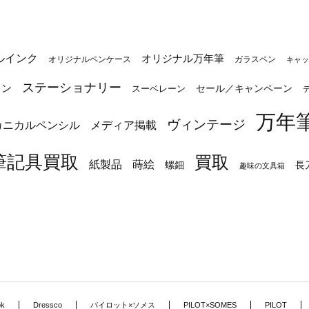
ルインク
オリジナル万年筆
オリジナルペンケース
ガラスペン
キャッ
ステーショナリー
トン
セール／キャンペーン
スーベレーン
万年
ヴィンテージ
カニカルペンシル
メディア掲載
筆記具買取
買取
蒔絵
紙製品
長
螺鈿
趣味の文具箱
ok
Dressco
パイロット×ソメス
PILOT×SOMES
PILOT