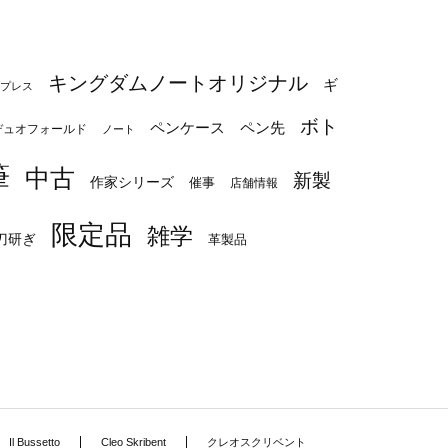
キングダムノートオリジナル
ギ
プレス
ボト
ペンケース
ペン先
デュオフォールド
ノート
筆
中古
新製
作家シリーズ
催事
店舗情報
限定品
雑学
刀研ぎ
革製品
Il Bussetto
Cleo Skribent
クレオスクリベント