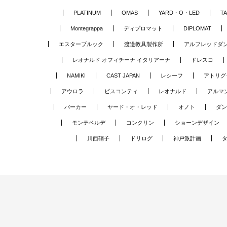
PLATINUM
OMAS
YARD・O・LED
TA
Montegrappa
ディプロマット
DIPLOMAT
エスターブルック
渡邊教具製作所
アルフレッドダ
レオナルド オフィチーナ イタリアーナ
ドレスコ
NAMIKI
CAST JAPAN
レシーフ
アトリグ
アウロラ
ビスコンティ
レオナルド
アルマ
パーカー
ヤード・オ・レッド
オノト
ダン
モンテベルデ
コンクリン
ショーンデザイン
川西硝子
ドリログ
神戸派計画