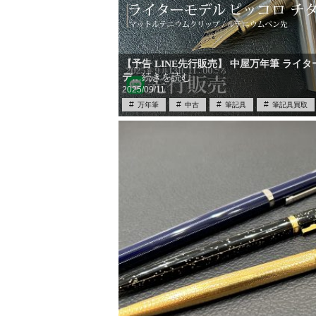
【予告 LINE先行販売】 中屋万年筆 ライタ
デ
…続きを読む
2025/09/11
万年筆
中古
筆記具
筆記具買取
買取