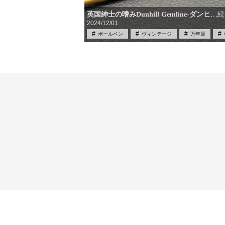
英国紳士の嗜みDunhill Gemline-ダンヒ
…続
2024/12/01
ボールペン
ヴィンテージ
万年筆