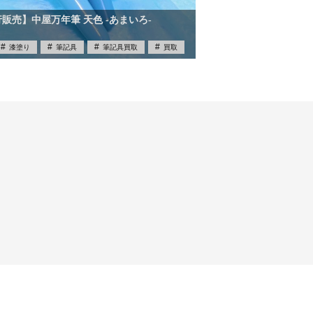
先行販売】中屋万年筆 天色 -あまいろ-
漆塗り
筆記具
筆記具買取
買取