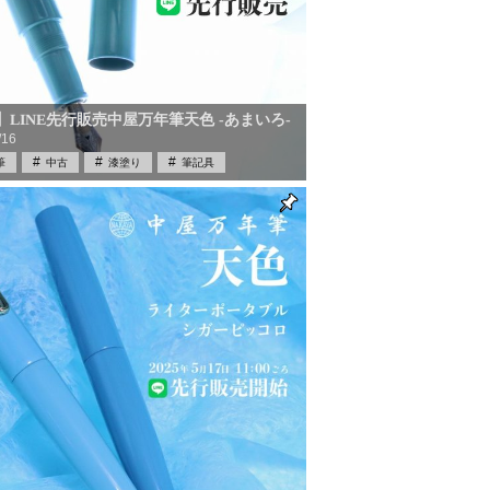
】LINE先行販売中屋万年筆天色 -あまいろ-
/16
筆
中古
漆塗り
筆記具
具買取
買取
限定品