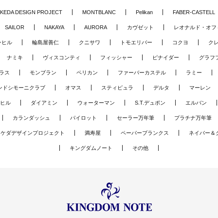
KEDA DESIGN PROJECT
MONTBLANC
Pelikan
FABER-CASTELL
SAILOR
NAKAYA
AURORA
カヴゼット
レオナルド・オフ
ンヒル
輪島屋善仁
クニサワ
トモエリバー
コクヨ
ク
ナミキ
ヴィスコンティ
フィッシャー
ピナイダー
グラフ
ラス
モンブラン
ペリカン
ファーバーカステル
ラミー
ンドシモーニクラブ
オマス
スティピュラ
デルタ
マーレン
ヒル
ダイアミン
ウォーターマン
S.T.デュポン
エルバン
カランダッシュ
パイロット
セーラー万年筆
プラチナ万年筆
タケダデザインプロジェクト
満寿屋
ペーパーブランクス
ネイバー＆
キングダムノート
その他