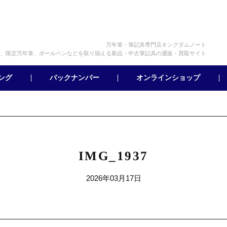
万年筆・筆記具専門店キングダムノート
、限定万年筆、ボールペンなどを取り揃える新品・中古筆記具の通販・買取サイト
オンラインショップ
バックナンバー
ング
IMG_1937
2026年03月17日