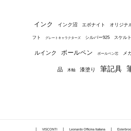
インク
インク沼
エボナイト
オリジナ
シルバー925
フト
スケル
グレートキャラクターズ
ボールペン
ルインク
メ
ボールペン芯
筆記具
品
漆塗り
木軸
VISCONTI
Leonardo Officina Italiana
Esterbro