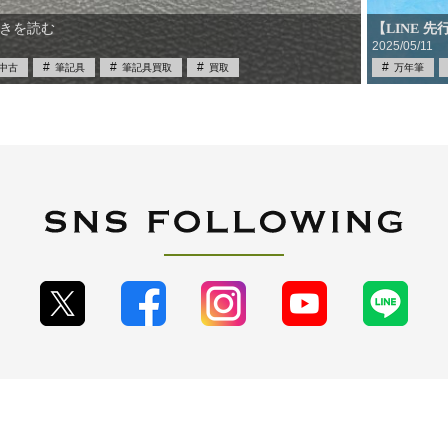
【LINE 
きを読む
2025/05/11
中古
筆記具
筆記具買取
買取
万年筆
限定品