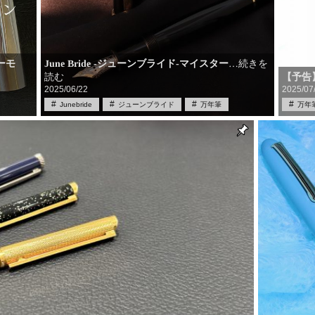
ーモ
June Bride ‐ジューンブライド‐マイスター
…続きを
読む
【予告
2025/06/22
2025/07
Junebride
ジューンブライド
万年筆
万年
中古
筆記具
筆記具買取
買取
筆記
限定品
雑学