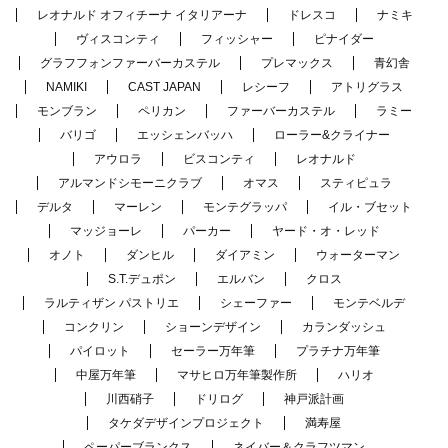
レオナルド オフィチーナ イタリアーナ
ドレスコ
ナミキ
ヴィスコンティ
フィッシャー
ピナイダー
グラフフォンファーバーカステル
プレマックス
青幻舎
NAMIKI
CAST JAPAN
レシーフ
アトリグラス
モンブラン
ペリカン
ファーバーカステル
ラミー
バリゴ
エッシェンバッハ
ローラー&クライナー
アウロラ
ビスコンティ
レオナルド
アルマンドシモーニクラブ
オマス
スティピュラ
デルタ
マーレン
モンテグラッパ
イル・ブセット
マッジョーレ
パーカー
ヤード・オ・レッド
オノト
ダンヒル
ダイアミン
ウォーターマン
S.T.デュポン
エルバン
クロス
ラルティザン パストリエ
シェーファー
モンテベルデ
コンクリン
ショーンデザイン
カランダッシュ
パイロット
セーラー万年筆
プラチナ万年筆
中屋万年筆
マサヒロ万年筆製作所
ハリオ
川西硝子
ドリログ
神戸派計画
タケダデザインプロジェクト
満寿屋
ペーパーブランクス
ネイバー＆クラフツマン