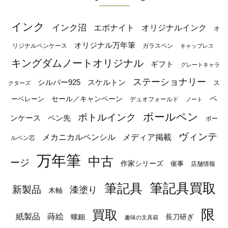
インク
インク沼
エボナイト
オリジナルインク
オ
オリジナル万年筆
リジナルペンケース
ガラスペン
キャップレス
キングダムノートオリジナル
ギフト
グレートキャラ
ステーショナリー
シルバー925
スケルトン
ス
クターズ
ペ
セール／キャンペーン
ーベレーン
デュオフォールド
ノート
ボールペン
ボトルインク
ンケース
ペン先
ボー
ヴィンテ
メカニカルペンシル
メディア掲載
ルペン芯
万年筆
中古
ージ
作家シリーズ
催事
店舗情報
筆記具
筆記具買取
新製品
漆塗り
木軸
限
買取
蒔絵
紙製品
長刀研ぎ
螺鈿
趣味の文具箱