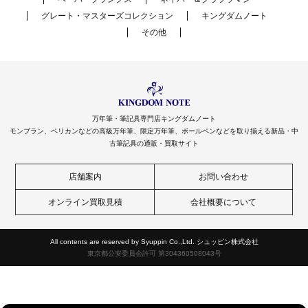
グレート・マスターズコレクション
キングダムノート
その他
万年筆・筆記具専門店キングダムノート
モンブラン、ペリカンなどの高級万年筆、限定万年筆、ボールペンなどを取り揃える新品・中
古筆記具の通販・買取サイト
店舗案内
お問い合わせ
オンライン買取見積
会社概要について
All contents are reserved by Syuppin Co.,Ltd. シュッピン株式会社
東京都公安委員会許可 第304360508043号