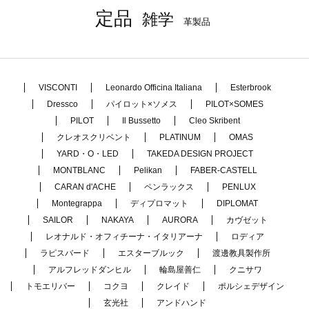
定品
雑学
革製品
VISCONTI
Leonardo Officina Italiana
Esterbrook
Dressco
パイロット×ソメス
PILOT×SOMES
PILOT
Il Bussetto
Cleo Skribent
クレオスクリベント
PLATINUM
OMAS
YARD・O・LED
TAKEDA DESIGN PROJECT
MONTBLANC
Pelikan
FABER-CASTELL
CARAN d'ACHE
ペンラックス
PENLUX
Montegrappa
ディプロマット
DIPLOMAT
SAILOR
NAKAYA
AURORA
カヴゼット
レオナルド・オフィチーナ・イタリアーナ
ロディア
ラピスバード
エスターブルック
渡邊教具製作所
アルフレッドダンヒル
輪島屋善仁
クニサワ
トモエリバー
コクヨ
クレイド
ポルシェデザイン
玄光社
アンドハンド