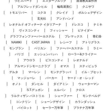
ラピスバード
エスターブルック
渡邊教具製作所
アルフレッドダンヒル
輪島屋善仁
クニサワ
トモエリバー
コクヨ
クレイド
ポルシェデザイン
玄光社
アンドハンド
レオナルド オフィチーナ イタリアーナ
ドレスコ
ナミキ
ヴィスコンティ
フィッシャー
ピナイダー
グラフフォンファーバーカステル
プレマックス
青幻舎
NAMIKI
CAST JAPAN
レシーフ
アトリグラス
モンブラン
ペリカン
ファーバーカステル
ラミー
バリゴ
エッシェンバッハ
ローラー&クライナー
アウロラ
ビスコンティ
レオナルド
アルマンドシモーニクラブ
オマス
スティピュラ
デルタ
マーレン
モンテグラッパ
イル・ブセット
マッジョーレ
パーカー
ヤード・オ・レッド
オノト
ダンヒル
ダイアミン
ウォーターマン
S.T.デュポン
エルバン
クロス
ラルティザン パストリエ
シェーファー
モンテベルデ
コンクリン
ショーンデザイン
カランダッシュ
パイロット
セーラー万年筆
プラチナ万年筆