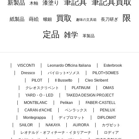
筆記具
筆記具買取
新製品
漆塗り
木軸
限
買取
蒔絵
紙製品
長刀研ぎ
螺鈿
趣味の文具箱
定品
雑学
革製品
VISCONTI
Leonardo Officina Italiana
Esterbrook
Dressco
パイロット×ソメス
PILOT×SOMES
PILOT
Il Bussetto
Cleo Skribent
クレオスクリベント
PLATINUM
OMAS
YARD・O・LED
TAKEDA DESIGN PROJECT
MONTBLANC
Pelikan
FABER-CASTELL
CARAN d'ACHE
ペンラックス
PENLUX
Montegrappa
ディプロマット
DIPLOMAT
SAILOR
NAKAYA
AURORA
カヴゼット
レオナルド・オフィチーナ・イタリアーナ
ロディア