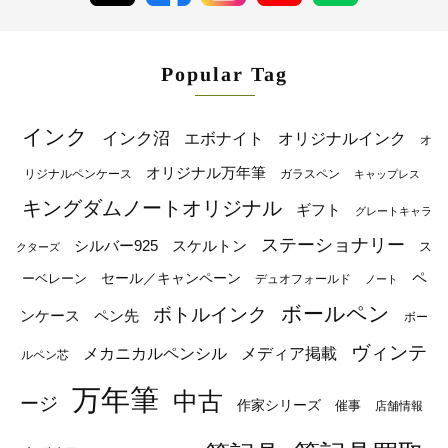
Popular Tag
インク
インク沼
エボナイト
オリジナルインク
オ
オリジナル万年筆
リジナルペンケース
ガラスペン
キャップレス
キングダムノートオリジナル
ギフト
グレートキャラ
ステーショナリー
シルバー925
スケルトン
ス
クターズ
ペ
セール／キャンペーン
ーベレーン
デュオフォールド
ノート
ボールペン
ボトルインク
ンケース
ペン先
ボー
ヴィンテ
メカニカルペンシル
メディア掲載
ルペン芯
万年筆
中古
ージ
作家シリーズ
催事
店舗情報