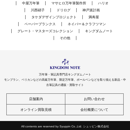
中屋万年筆
マサヒロ万年筆製作所
ハリオ
川西硝子
ドリログ
神戸派計画
タケダデザインプロジェクト
満寿屋
ペーパーブランクス
ネイバー＆クラフツマン
グレート・マスターズコレクション
キングダムノート
その他
万年筆・筆記具専門店キングダムノート
モンブラン、ペリカンなどの高級万年筆、限定万年筆、ボールペンなどを取り揃える新品・中
古筆記具の通販・買取サイト
店舗案内
お問い合わせ
オンライン買取見積
会社概要について
All contents are reserved by Syuppin Co.,Ltd. シュッピン株式会社