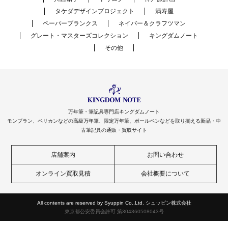
タケダデザインプロジェクト
満寿屋
ペーパーブランクス
ネイバー＆クラフツマン
グレート・マスターズコレクション
キングダムノート
その他
万年筆・筆記具専門店キングダムノート
モンブラン、ペリカンなどの高級万年筆、限定万年筆、ボールペンなどを取り揃える新品・中
古筆記具の通販・買取サイト
店舗案内
お問い合わせ
オンライン買取見積
会社概要について
All contents are reserved by Syuppin Co.,Ltd. シュッピン株式会社
東京都公安委員会許可 第304360508043号