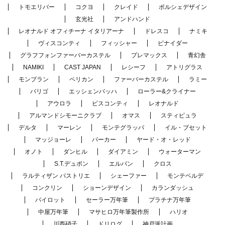
トモエリバー
コクヨ
クレイド
ポルシェデザイン
玄光社
アンドハンド
レオナルド オフィチーナ イタリアーナ
ドレスコ
ナミキ
ヴィスコンティ
フィッシャー
ピナイダー
グラフフォンファーバーカステル
プレマックス
青幻舎
NAMIKI
CAST JAPAN
レシーフ
アトリグラス
モンブラン
ペリカン
ファーバーカステル
ラミー
バリゴ
エッシェンバッハ
ローラー&クライナー
アウロラ
ビスコンティ
レオナルド
アルマンドシモーニクラブ
オマス
スティピュラ
デルタ
マーレン
モンテグラッパ
イル・ブセット
マッジョーレ
パーカー
ヤード・オ・レッド
オノト
ダンヒル
ダイアミン
ウォーターマン
S.T.デュポン
エルバン
クロス
ラルティザン パストリエ
シェーファー
モンテベルデ
コンクリン
ショーンデザイン
カランダッシュ
パイロット
セーラー万年筆
プラチナ万年筆
中屋万年筆
マサヒロ万年筆製作所
ハリオ
川西硝子
ドリログ
神戸派計画