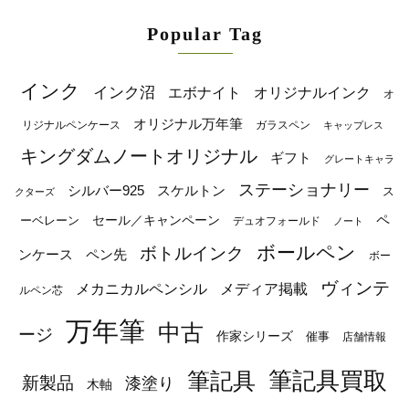
Popular Tag
インク
インク沼
エボナイト
オリジナルインク
オ
オリジナル万年筆
リジナルペンケース
ガラスペン
キャップレス
キングダムノートオリジナル
ギフト
グレートキャラ
ステーショナリー
シルバー925
スケルトン
ス
クターズ
ペ
セール／キャンペーン
ーベレーン
デュオフォールド
ノート
ボールペン
ボトルインク
ンケース
ペン先
ボー
ヴィンテ
メカニカルペンシル
メディア掲載
ルペン芯
万年筆
中古
ージ
作家シリーズ
催事
店舗情報
筆記具
筆記具買取
新製品
漆塗り
木軸