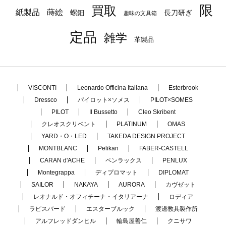
限
買取
蒔絵
紙製品
長刀研ぎ
螺鈿
趣味の文具箱
定品
雑学
革製品
VISCONTI
Leonardo Officina Italiana
Esterbrook
Dressco
パイロット×ソメス
PILOT×SOMES
PILOT
Il Bussetto
Cleo Skribent
クレオスクリベント
PLATINUM
OMAS
YARD・O・LED
TAKEDA DESIGN PROJECT
MONTBLANC
Pelikan
FABER-CASTELL
CARAN d'ACHE
ペンラックス
PENLUX
Montegrappa
ディプロマット
DIPLOMAT
SAILOR
NAKAYA
AURORA
カヴゼット
レオナルド・オフィチーナ・イタリアーナ
ロディア
ラピスバード
エスターブルック
渡邊教具製作所
アルフレッドダンヒル
輪島屋善仁
クニサワ