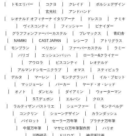
トモエリバー
コクヨ
クレイド
ポルシェデザイン
玄光社
アンドハンド
レオナルド オフィチーナ イタリアーナ
ドレスコ
ナミキ
ヴィスコンティ
フィッシャー
ピナイダー
グラフフォンファーバーカステル
プレマックス
青幻舎
NAMIKI
CAST JAPAN
レシーフ
アトリグラス
モンブラン
ペリカン
ファーバーカステル
ラミー
バリゴ
エッシェンバッハ
ローラー&クライナー
アウロラ
ビスコンティ
レオナルド
アルマンドシモーニクラブ
オマス
スティピュラ
デルタ
マーレン
モンテグラッパ
イル・ブセット
マッジョーレ
パーカー
ヤード・オ・レッド
オノト
ダンヒル
ダイアミン
ウォーターマン
S.T.デュポン
エルバン
クロス
ラルティザン パストリエ
シェーファー
モンテベルデ
コンクリン
ショーンデザイン
カランダッシュ
パイロット
セーラー万年筆
プラチナ万年筆
中屋万年筆
マサヒロ万年筆製作所
ハリオ
川西硝子
ドリログ
神戸派計画