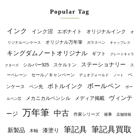
Popular Tag
インク
インク沼
エボナイト
オリジナルインク
オ
オリジナル万年筆
リジナルペンケース
ガラスペン
キャップレス
キングダムノートオリジナル
ギフト
グレートキャラ
ステーショナリー
シルバー925
スケルトン
ス
クターズ
ペ
セール／キャンペーン
ーベレーン
デュオフォールド
ノート
ボールペン
ボトルインク
ンケース
ペン先
ボー
ヴィンテ
メカニカルペンシル
メディア掲載
ルペン芯
万年筆
中古
ージ
作家シリーズ
催事
店舗情報
筆記具
筆記具買取
新製品
漆塗り
木軸