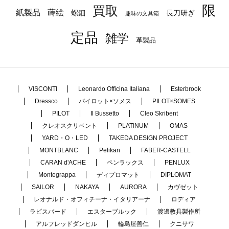
限
買取
蒔絵
紙製品
長刀研ぎ
螺鈿
趣味の文具箱
定品
雑学
革製品
VISCONTI
Leonardo Officina Italiana
Esterbrook
Dressco
パイロット×ソメス
PILOT×SOMES
PILOT
Il Bussetto
Cleo Skribent
クレオスクリベント
PLATINUM
OMAS
YARD・O・LED
TAKEDA DESIGN PROJECT
MONTBLANC
Pelikan
FABER-CASTELL
CARAN d'ACHE
ペンラックス
PENLUX
Montegrappa
ディプロマット
DIPLOMAT
SAILOR
NAKAYA
AURORA
カヴゼット
レオナルド・オフィチーナ・イタリアーナ
ロディア
ラピスバード
エスターブルック
渡邊教具製作所
アルフレッドダンヒル
輪島屋善仁
クニサワ