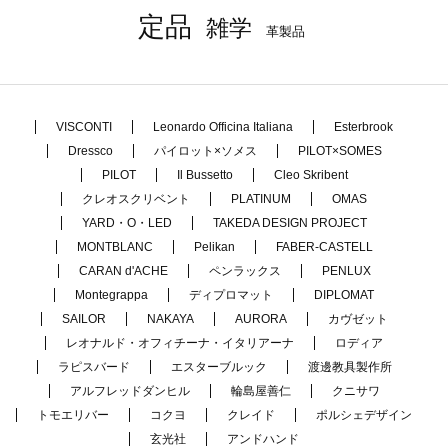
定品
雑学
革製品
VISCONTI
Leonardo Officina Italiana
Esterbrook
Dressco
パイロット×ソメス
PILOT×SOMES
PILOT
Il Bussetto
Cleo Skribent
クレオスクリベント
PLATINUM
OMAS
YARD・O・LED
TAKEDA DESIGN PROJECT
MONTBLANC
Pelikan
FABER-CASTELL
CARAN d'ACHE
ペンラックス
PENLUX
Montegrappa
ディプロマット
DIPLOMAT
SAILOR
NAKAYA
AURORA
カヴゼット
レオナルド・オフィチーナ・イタリアーナ
ロディア
ラピスバード
エスターブルック
渡邊教具製作所
アルフレッドダンヒル
輪島屋善仁
クニサワ
トモエリバー
コクヨ
クレイド
ポルシェデザイン
玄光社
アンドハンド