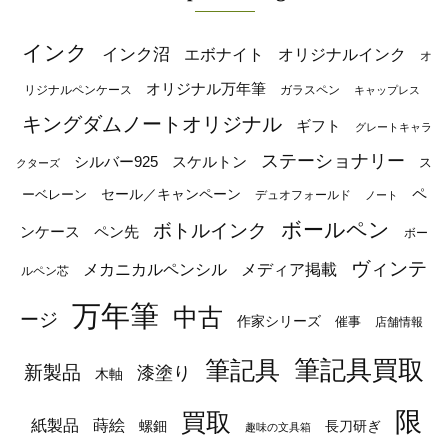
インク
インク沼
エボナイト
オリジナルインク
オ
オリジナル万年筆
リジナルペンケース
ガラスペン
キャップレス
キングダムノートオリジナル
ギフト
グレートキャラ
ステーショナリー
シルバー925
スケルトン
ス
クターズ
ペ
セール／キャンペーン
ーベレーン
デュオフォールド
ノート
ボールペン
ボトルインク
ンケース
ペン先
ボー
ヴィンテ
メカニカルペンシル
メディア掲載
ルペン芯
万年筆
中古
ージ
作家シリーズ
催事
店舗情報
筆記具
筆記具買取
新製品
漆塗り
木軸
限
買取
蒔絵
紙製品
長刀研ぎ
螺鈿
趣味の文具箱