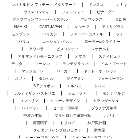
レオナルド オフィチーナ イタリアーナ
ドレスコ
ナミキ
ヴィスコンティ
フィッシャー
ピナイダー
グラフフォンファーバーカステル
プレマックス
青幻舎
NAMIKI
CAST JAPAN
レシーフ
アトリグラス
モンブラン
ペリカン
ファーバーカステル
ラミー
バリゴ
エッシェンバッハ
ローラー&クライナー
アウロラ
ビスコンティ
レオナルド
アルマンドシモーニクラブ
オマス
スティピュラ
デルタ
マーレン
モンテグラッパ
イル・ブセット
マッジョーレ
パーカー
ヤード・オ・レッド
オノト
ダンヒル
ダイアミン
ウォーターマン
S.T.デュポン
エルバン
クロス
ラルティザン パストリエ
シェーファー
モンテベルデ
コンクリン
ショーンデザイン
カランダッシュ
パイロット
セーラー万年筆
プラチナ万年筆
中屋万年筆
マサヒロ万年筆製作所
ハリオ
川西硝子
ドリログ
神戸派計画
タケダデザインプロジェクト
満寿屋
ペーパーブランクス
ネイバー＆クラフツマン