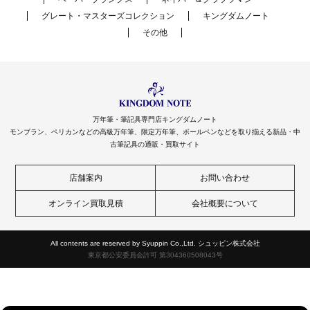
グレート・マスターズコレクション
キングダムノート
その他
万年筆・筆記具専門店キングダムノート
モンブラン、ペリカンなどの高級万年筆、限定万年筆、ボールペンなどを取り揃える新品・中
古筆記具の通販・買取サイト
店舗案内
お問い合わせ
オンライン買取見積
会社概要について
All contents are reserved by Syuppin Co.,Ltd. シュッピン株式会社
東京都公安委員会許可 第304360508043号