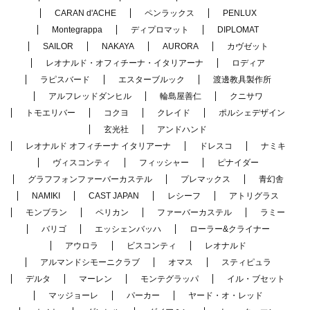
CARAN d'ACHE
ペンラックス
PENLUX
Montegrappa
ディプロマット
DIPLOMAT
SAILOR
NAKAYA
AURORA
カヴゼット
レオナルド・オフィチーナ・イタリアーナ
ロディア
ラピスバード
エスターブルック
渡邊教具製作所
アルフレッドダンヒル
輪島屋善仁
クニサワ
トモエリバー
コクヨ
クレイド
ポルシェデザイン
玄光社
アンドハンド
レオナルド オフィチーナ イタリアーナ
ドレスコ
ナミキ
ヴィスコンティ
フィッシャー
ピナイダー
グラフフォンファーバーカステル
プレマックス
青幻舎
NAMIKI
CAST JAPAN
レシーフ
アトリグラス
モンブラン
ペリカン
ファーバーカステル
ラミー
バリゴ
エッシェンバッハ
ローラー&クライナー
アウロラ
ビスコンティ
レオナルド
アルマンドシモーニクラブ
オマス
スティピュラ
デルタ
マーレン
モンテグラッパ
イル・ブセット
マッジョーレ
パーカー
ヤード・オ・レッド