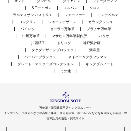
オノト
ダンヒル
ダイアミン
ウォーターマン
S.T.デュポン
エルバン
クロス
ラルティザン パストリエ
シェーファー
モンテベルデ
コンクリン
ショーンデザイン
カランダッシュ
パイロット
セーラー万年筆
プラチナ万年筆
中屋万年筆
マサヒロ万年筆製作所
ハリオ
川西硝子
ドリログ
神戸派計画
タケダデザインプロジェクト
満寿屋
ペーパーブランクス
ネイバー＆クラフツマン
グレート・マスターズコレクション
キングダムノート
その他
万年筆・筆記具専門店キングダムノート
モンブラン、ペリカンなどの高級万年筆、限定万年筆、ボールペンなどを取り揃える新品・中
古筆記具の通販・買取サイト