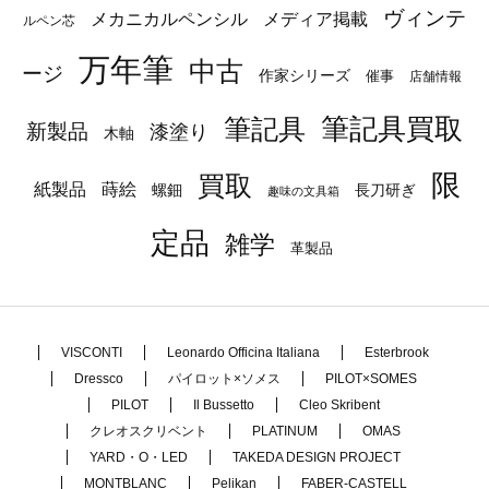
ヴィンテ
メカニカルペンシル
メディア掲載
ルペン芯
万年筆
中古
ージ
作家シリーズ
催事
店舗情報
筆記具
筆記具買取
新製品
漆塗り
木軸
限
買取
蒔絵
紙製品
長刀研ぎ
螺鈿
趣味の文具箱
定品
雑学
革製品
VISCONTI
Leonardo Officina Italiana
Esterbrook
Dressco
パイロット×ソメス
PILOT×SOMES
PILOT
Il Bussetto
Cleo Skribent
クレオスクリベント
PLATINUM
OMAS
YARD・O・LED
TAKEDA DESIGN PROJECT
MONTBLANC
Pelikan
FABER-CASTELL