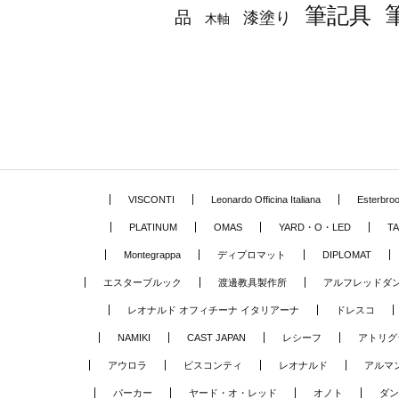
筆記具
品
漆塗り
木軸
VISCONTI
Leonardo Officina Italiana
Esterbro
PLATINUM
OMAS
YARD・O・LED
TA
Montegrappa
ディプロマット
DIPLOMAT
エスターブルック
渡邊教具製作所
アルフレッドダ
レオナルド オフィチーナ イタリアーナ
ドレスコ
NAMIKI
CAST JAPAN
レシーフ
アトリグ
アウロラ
ビスコンティ
レオナルド
アルマ
パーカー
ヤード・オ・レッド
オノト
ダン