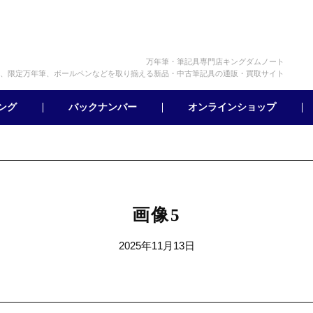
万年筆・筆記具専門店キングダムノート
、限定万年筆、ボールペンなどを取り揃える新品・中古筆記具の通販・買取サイト
オンラインショップ
バックナンバー
ング
画像5
2025年11月13日