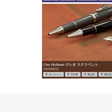
Cleo Skribent-クレオ スクリベント-
2025/08/31
ボールペン
万年筆
筆記具
筆記具