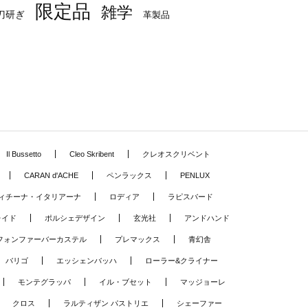
限定品
雑学
刀研ぎ
革製品
Il Bussetto
Cleo Skribent
クレオスクリベント
CARAN d'ACHE
ペンラックス
PENLUX
ィチーナ・イタリアーナ
ロディア
ラピスバード
レイド
ポルシェデザイン
玄光社
アンドハンド
フォンファーバーカステル
プレマックス
青幻舎
バリゴ
エッシェンバッハ
ローラー&クライナー
モンテグラッパ
イル・ブセット
マッジョーレ
クロス
ラルティザン パストリエ
シェーファー