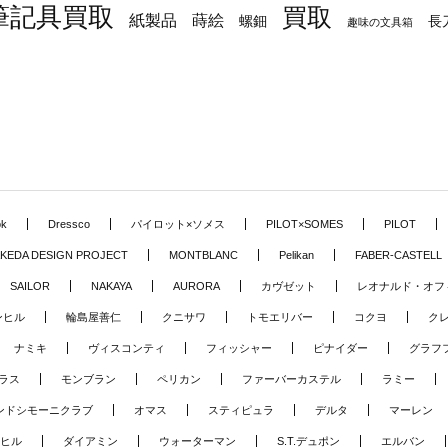
筆記具買取
買取
蒔絵
紙製品
長
螺鈿
趣味の文具箱
ok
Dressco
パイロット×ソメス
PILOT×SOMES
PILOT
KEDA DESIGN PROJECT
MONTBLANC
Pelikan
FABER-CASTELL
SAILOR
NAKAYA
AURORA
カヴゼット
レオナルド・オフ
ンヒル
輪島屋善仁
クニサワ
トモエリバー
コクヨ
ク
ナミキ
ヴィスコンティ
フィッシャー
ピナイダー
グラフ
ラス
モンブラン
ペリカン
ファーバーカステル
ラミー
ンドシモーニクラブ
オマス
スティピュラ
デルタ
マーレン
ヒル
ダイアミン
ウォーターマン
S.T.デュポン
エルバン