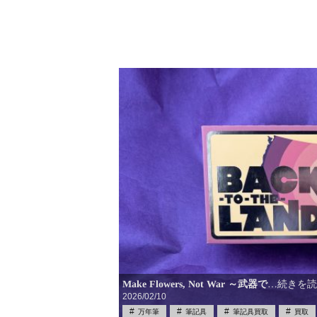
Make Flowers, Not War ～武器で
…続きを
2026/02/10
万年筆
筆記具
筆記具買取
買取