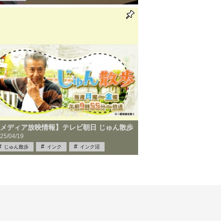
メディア放映情報】テレビ朝日 じゅん散歩
25/04/19
じゅん散歩
インク
インク沼
テレビ朝日
ボールペン
メディア掲載
メディア放映
万年筆
中古
筆記具
筆記具買取
買取
限定品
雑学