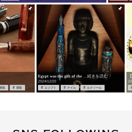
Egypt was the gift of the
【
…続きを読む
2024/12/20
20
買取
買取
エジプト
ナイル
ルクソール
万年筆
中古
筆記具
筆記具買取
買取
限定品