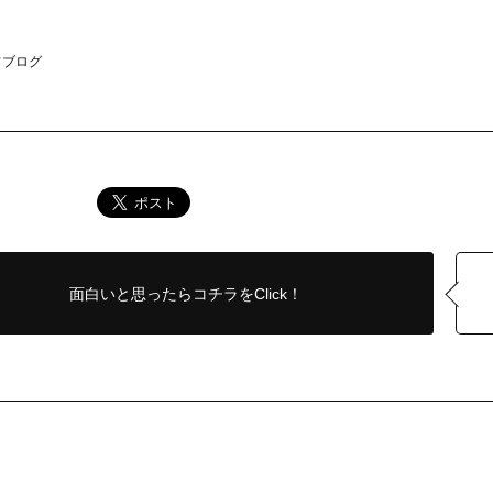
フブログ
面白いと思ったら
コチラをClick！