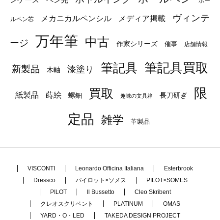
ボー
ヴィンテ
メカニカルペンシル
メディア掲載
ルペン芯
万年筆
中古
ージ
作家シリーズ
催事
店舗情報
筆記具
筆記具買取
新製品
漆塗り
木軸
限
買取
蒔絵
紙製品
長刀研ぎ
螺鈿
趣味の文具箱
定品
雑学
革製品
VISCONTI
Leonardo Officina Italiana
Esterbrook
Dressco
パイロット×ソメス
PILOT×SOMES
PILOT
Il Bussetto
Cleo Skribent
クレオスクリベント
PLATINUM
OMAS
YARD・O・LED
TAKEDA DESIGN PROJECT