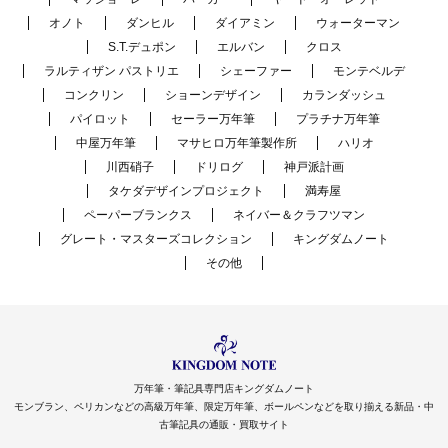
オノト
ダンヒル
ダイアミン
ウォーターマン
S.T.デュポン
エルバン
クロス
ラルティザン パストリエ
シェーファー
モンテベルデ
コンクリン
ショーンデザイン
カランダッシュ
パイロット
セーラー万年筆
プラチナ万年筆
中屋万年筆
マサヒロ万年筆製作所
ハリオ
川西硝子
ドリログ
神戸派計画
タケダデザインプロジェクト
満寿屋
ペーパーブランクス
ネイバー＆クラフツマン
グレート・マスターズコレクション
キングダムノート
その他
万年筆・筆記具専門店キングダムノート
モンブラン、ペリカンなどの高級万年筆、限定万年筆、ボールペンなどを取り揃える新品・中
古筆記具の通販・買取サイト