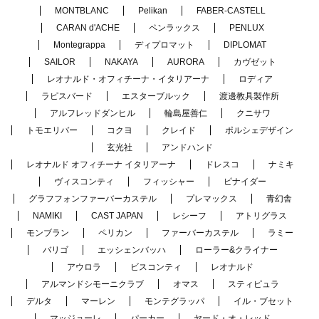
MONTBLANC
Pelikan
FABER-CASTELL
CARAN d'ACHE
ペンラックス
PENLUX
Montegrappa
ディプロマット
DIPLOMAT
SAILOR
NAKAYA
AURORA
カヴゼット
レオナルド・オフィチーナ・イタリアーナ
ロディア
ラピスバード
エスターブルック
渡邊教具製作所
アルフレッドダンヒル
輪島屋善仁
クニサワ
トモエリバー
コクヨ
クレイド
ポルシェデザイン
玄光社
アンドハンド
レオナルド オフィチーナ イタリアーナ
ドレスコ
ナミキ
ヴィスコンティ
フィッシャー
ピナイダー
グラフフォンファーバーカステル
プレマックス
青幻舎
NAMIKI
CAST JAPAN
レシーフ
アトリグラス
モンブラン
ペリカン
ファーバーカステル
ラミー
バリゴ
エッシェンバッハ
ローラー&クライナー
アウロラ
ビスコンティ
レオナルド
アルマンドシモーニクラブ
オマス
スティピュラ
デルタ
マーレン
モンテグラッパ
イル・ブセット
マッジョーレ
パーカー
ヤード・オ・レッド