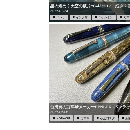
星の煌めく天空の破片“Golden La
…続きを
2025/01/24
インク
インク沼
スケルトン
万年
台湾発の万年筆メーカーPENLUX ‐ペンラッ
2025/06/08
KODACHI
万年筆
小太刀研ぎ
新
特殊ペン先
筆記具
筆記具買取
買