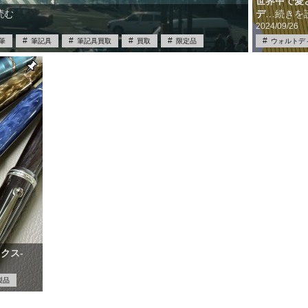
世界中で愛
デ
…続きを
読む
2024/09/26
筆
筆記具
筆記具買取
買取
限定品
ウォルトデ
ディズニー
中古
クス‐
製品
取