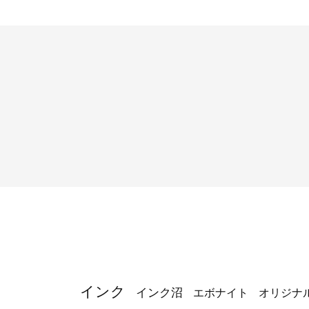
長原幸夫
限定品
インク
インク沼
エボナイト
オリジナ