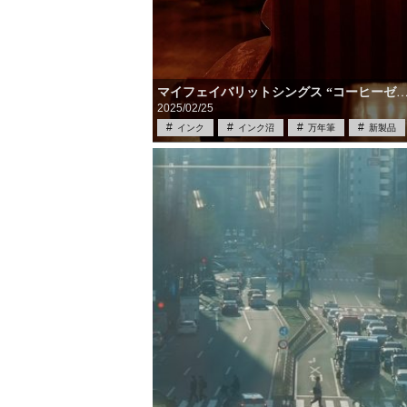
マイフェイバリットシングス “コーヒーゼ
2025/02/25
インク
インク沼
万年筆
新製品
筆記具買取
買取
限定品