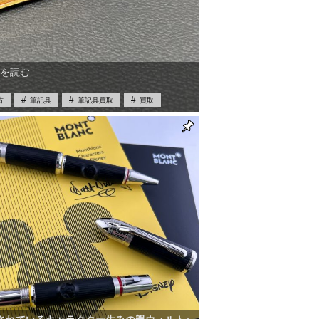
を読む
古
筆記具
筆記具買取
買取