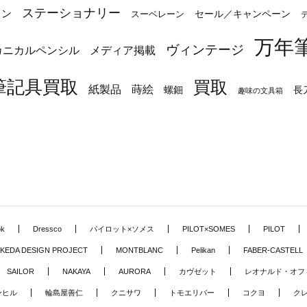
ステーショナリー
トン
セール／キャンペーン
スーベレーン
万年
ヴィンテージ
カニカルペンシル
メディア掲載
筆記具買取
買取
蒔絵
紙製品
長
螺鈿
趣味の文具箱
ok
Dressco
パイロット×ソメス
PILOT×SOMES
PILOT
KEDA DESIGN PROJECT
MONTBLANC
Pelikan
FABER-CASTELL
SAILOR
NAKAYA
AURORA
カヴゼット
レオナルド・オフ
ンヒル
輪島屋善仁
クニサワ
トモエリバー
コクヨ
ク