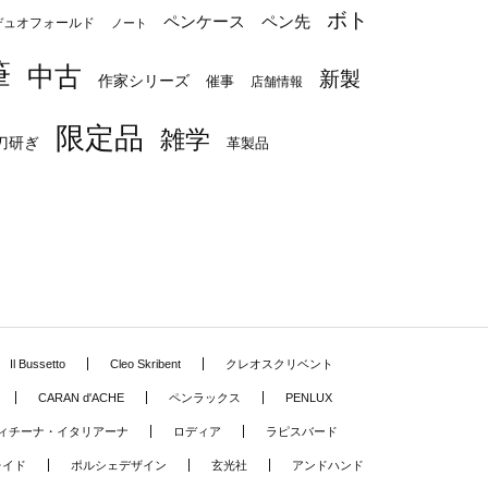
ボト
ペンケース
ペン先
デュオフォールド
ノート
筆
中古
新製
作家シリーズ
催事
店舗情報
限定品
雑学
刀研ぎ
革製品
Il Bussetto
Cleo Skribent
クレオスクリベント
CARAN d'ACHE
ペンラックス
PENLUX
ィチーナ・イタリアーナ
ロディア
ラピスバード
レイド
ポルシェデザイン
玄光社
アンドハンド