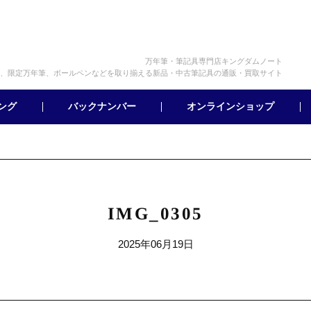
万年筆・筆記具専門店キングダムノート
、限定万年筆、ボールペンなどを取り揃える新品・中古筆記具の通販・買取サイト
オンラインショップ
バックナンバー
ング
IMG_0305
2025年06月19日