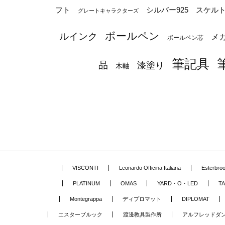
シルバー925
フト
スケル
グレートキャラクターズ
ボールペン
ルインク
メ
ボールペン芯
筆記具
品
漆塗り
木軸
VISCONTI
Leonardo Officina Italiana
Esterbro
PLATINUM
OMAS
YARD・O・LED
TA
Montegrappa
ディプロマット
DIPLOMAT
エスターブルック
渡邊教具製作所
アルフレッドダ