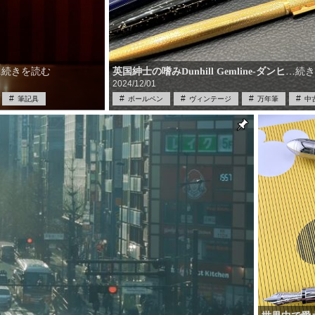
英国紳士の嗜みDunhill Gemline-ダンヒ
…続き
…続きを読む
2024/12/01
筆記具
ボールペン
ヴィンテージ
万年筆
中