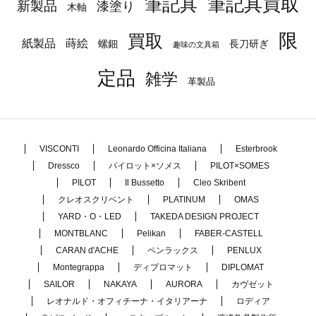
筆記具
筆記具買取
新製品
漆塗り
木軸
限
買取
蒔絵
紙製品
長刀研ぎ
螺鈿
趣味の文具箱
定品
雑学
革製品
VISCONTI
Leonardo Officina Italiana
Esterbrook
Dressco
パイロット×ソメス
PILOT×SOMES
PILOT
Il Bussetto
Cleo Skribent
クレオスクリベント
PLATINUM
OMAS
YARD・O・LED
TAKEDA DESIGN PROJECT
MONTBLANC
Pelikan
FABER-CASTELL
CARAN d'ACHE
ペンラックス
PENLUX
Montegrappa
ディプロマット
DIPLOMAT
SAILOR
NAKAYA
AURORA
カヴゼット
レオナルド・オフィチーナ・イタリアーナ
ロディア