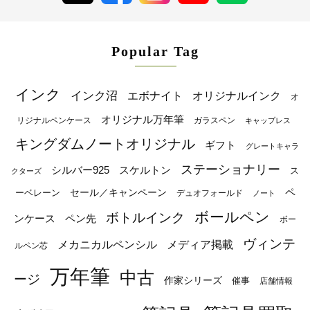
Popular Tag
インク
インク沼
エボナイト
オリジナルインク
オ
オリジナル万年筆
リジナルペンケース
ガラスペン
キャップレス
キングダムノートオリジナル
ギフト
グレートキャラ
ステーショナリー
シルバー925
スケルトン
ス
クターズ
ペ
セール／キャンペーン
ーベレーン
デュオフォールド
ノート
ボールペン
ボトルインク
ンケース
ペン先
ボー
ヴィンテ
メカニカルペンシル
メディア掲載
ルペン芯
万年筆
中古
ージ
作家シリーズ
催事
店舗情報