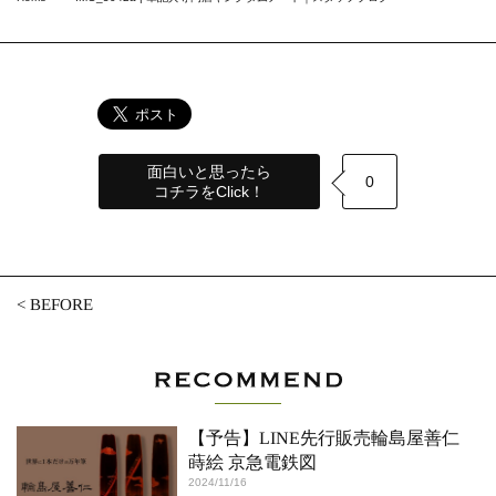
面白いと思ったら
0
コチラをClick！
<
BEFORE
【予告】LINE先行販売輪島屋善仁
蒔絵 京急電鉄図
2024/11/16