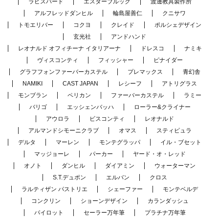
ラピスバード
エスターブルック
渡邊教具製作所
アルフレッドダンヒル
輪島屋善仁
クニサワ
トモエリバー
コクヨ
クレイド
ポルシェデザイン
玄光社
アンドハンド
レオナルド オフィチーナ イタリアーナ
ドレスコ
ナミキ
ヴィスコンティ
フィッシャー
ピナイダー
グラフフォンファーバーカステル
プレマックス
青幻舎
NAMIKI
CAST JAPAN
レシーフ
アトリグラス
モンブラン
ペリカン
ファーバーカステル
ラミー
バリゴ
エッシェンバッハ
ローラー&クライナー
アウロラ
ビスコンティ
レオナルド
アルマンドシモーニクラブ
オマス
スティピュラ
デルタ
マーレン
モンテグラッパ
イル・ブセット
マッジョーレ
パーカー
ヤード・オ・レッド
オノト
ダンヒル
ダイアミン
ウォーターマン
S.T.デュポン
エルバン
クロス
ラルティザン パストリエ
シェーファー
モンテベルデ
コンクリン
ショーンデザイン
カランダッシュ
パイロット
セーラー万年筆
プラチナ万年筆