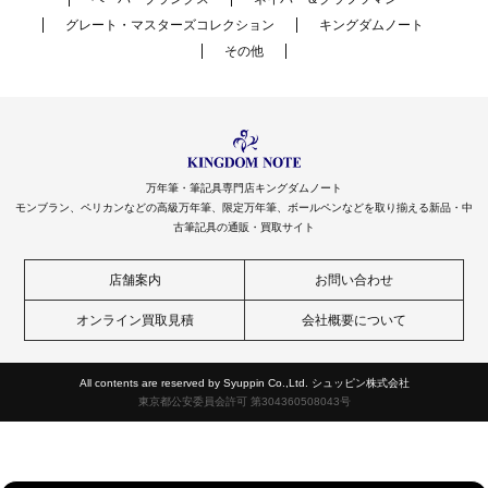
グレート・マスターズコレクション
キングダムノート
その他
万年筆・筆記具専門店キングダムノート
モンブラン、ペリカンなどの高級万年筆、限定万年筆、ボールペンなどを取り揃える新品・中
古筆記具の通販・買取サイト
店舗案内
お問い合わせ
オンライン買取見積
会社概要について
All contents are reserved by Syuppin Co.,Ltd. シュッピン株式会社
東京都公安委員会許可 第304360508043号