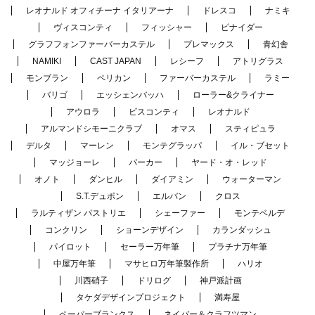
レオナルド オフィチーナ イタリアーナ
ドレスコ
ナミキ
ヴィスコンティ
フィッシャー
ピナイダー
グラフフォンファーバーカステル
プレマックス
青幻舎
NAMIKI
CAST JAPAN
レシーフ
アトリグラス
モンブラン
ペリカン
ファーバーカステル
ラミー
バリゴ
エッシェンバッハ
ローラー&クライナー
アウロラ
ビスコンティ
レオナルド
アルマンドシモーニクラブ
オマス
スティピュラ
デルタ
マーレン
モンテグラッパ
イル・ブセット
マッジョーレ
パーカー
ヤード・オ・レッド
オノト
ダンヒル
ダイアミン
ウォーターマン
S.T.デュポン
エルバン
クロス
ラルティザン パストリエ
シェーファー
モンテベルデ
コンクリン
ショーンデザイン
カランダッシュ
パイロット
セーラー万年筆
プラチナ万年筆
中屋万年筆
マサヒロ万年筆製作所
ハリオ
川西硝子
ドリログ
神戸派計画
タケダデザインプロジェクト
満寿屋
ペーパーブランクス
ネイバー＆クラフツマン