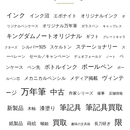
インク
インク沼
エボナイト
オリジナルインク
オ
オリジナル万年筆
リジナルペンケース
ガラスペン
キャップレス
キングダムノートオリジナル
ギフト
グレートキャラ
ステーショナリー
シルバー925
スケルトン
ス
クターズ
ペ
セール／キャンペーン
ーベレーン
デュオフォールド
ノート
ボールペン
ボトルインク
ンケース
ペン先
ボー
ヴィンテ
メカニカルペンシル
メディア掲載
ルペン芯
万年筆
中古
ージ
作家シリーズ
催事
店舗情報
筆記具
筆記具買取
新製品
漆塗り
木軸
限
買取
蒔絵
紙製品
長刀研ぎ
螺鈿
趣味の文具箱