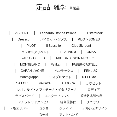
定品
雑学
革製品
VISCONTI
Leonardo Officina Italiana
Esterbrook
Dressco
パイロット×ソメス
PILOT×SOMES
PILOT
Il Bussetto
Cleo Skribent
クレオスクリベント
PLATINUM
OMAS
YARD・O・LED
TAKEDA DESIGN PROJECT
MONTBLANC
Pelikan
FABER-CASTELL
CARAN d'ACHE
ペンラックス
PENLUX
Montegrappa
ディプロマット
DIPLOMAT
SAILOR
NAKAYA
AURORA
カヴゼット
レオナルド・オフィチーナ・イタリアーナ
ロディア
ラピスバード
エスターブルック
渡邊教具製作所
アルフレッドダンヒル
輪島屋善仁
クニサワ
トモエリバー
コクヨ
クレイド
ポルシェデザイン
玄光社
アンドハンド