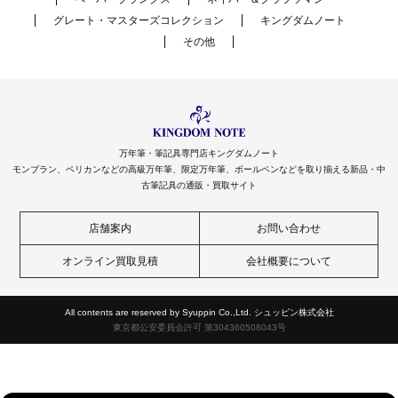
グレート・マスターズコレクション
キングダムノート
その他
万年筆・筆記具専門店キングダムノート
モンブラン、ペリカンなどの高級万年筆、限定万年筆、ボールペンなどを取り揃える新品・中
古筆記具の通販・買取サイト
店舗案内
お問い合わせ
オンライン買取見積
会社概要について
All contents are reserved by Syuppin Co.,Ltd. シュッピン株式会社
東京都公安委員会許可 第304360508043号