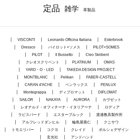
定品
雑学
革製品
VISCONTI
Leonardo Officina Italiana
Esterbrook
Dressco
パイロット×ソメス
PILOT×SOMES
PILOT
Il Bussetto
Cleo Skribent
クレオスクリベント
PLATINUM
OMAS
YARD・O・LED
TAKEDA DESIGN PROJECT
MONTBLANC
Pelikan
FABER-CASTELL
CARAN d'ACHE
ペンラックス
PENLUX
Montegrappa
ディプロマット
DIPLOMAT
SAILOR
NAKAYA
AURORA
カヴゼット
レオナルド・オフィチーナ・イタリアーナ
ロディア
ラピスバード
エスターブルック
渡邊教具製作所
アルフレッドダンヒル
輪島屋善仁
クニサワ
トモエリバー
コクヨ
クレイド
ポルシェデザイン
玄光社
アンドハンド