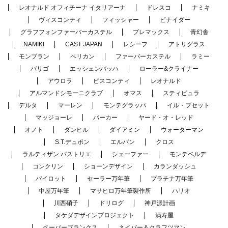
レオナルド オフィチーナ イタリアーナ
ドレスコ
ナミキ
ヴィスコンティ
フィッシャー
ピナイダー
グラフフォンファーバーカステル
プレマックス
青幻舎
NAMIKI
CAST JAPAN
レシーフ
アトリグラス
モンブラン
ペリカン
ファーバーカステル
ラミー
バリゴ
エッシェンバッハ
ローラー&クライナー
アウロラ
ビスコンティ
レオナルド
アルマンドシモーニクラブ
オマス
スティピュラ
デルタ
マーレン
モンテグラッパ
イル・ブセット
マッジョーレ
パーカー
ヤード・オ・レッド
オノト
ダンヒル
ダイアミン
ウォーターマン
S.T.デュポン
エルバン
クロス
ラルティザン パストリエ
シェーファー
モンテベルデ
コンクリン
ショーンデザイン
カランダッシュ
パイロット
セーラー万年筆
プラチナ万年筆
中屋万年筆
マサヒロ万年筆製作所
ハリオ
川西硝子
ドリログ
神戸派計画
タケダデザインプロジェクト
満寿屋
ペーパーブランクス
ネイバー＆クラフツマン