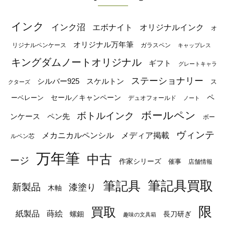
インク
インク沼
エボナイト
オリジナルインク
オ
オリジナル万年筆
リジナルペンケース
ガラスペン
キャップレス
キングダムノートオリジナル
ギフト
グレートキャラ
ステーショナリー
シルバー925
スケルトン
ス
クターズ
ペ
セール／キャンペーン
ーベレーン
デュオフォールド
ノート
ボールペン
ボトルインク
ンケース
ペン先
ボー
ヴィンテ
メカニカルペンシル
メディア掲載
ルペン芯
万年筆
中古
ージ
作家シリーズ
催事
店舗情報
筆記具
筆記具買取
新製品
漆塗り
木軸
限
買取
蒔絵
紙製品
長刀研ぎ
螺鈿
趣味の文具箱