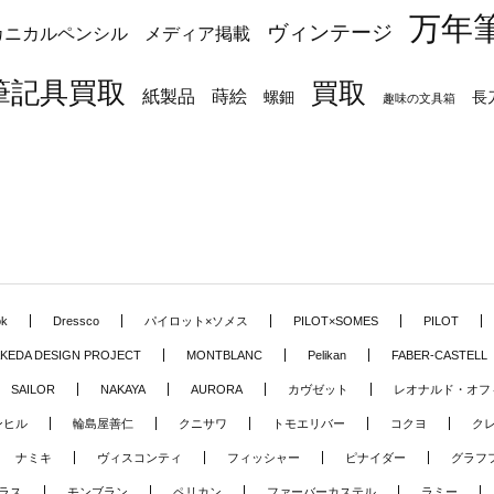
万年
ヴィンテージ
カニカルペンシル
メディア掲載
筆記具買取
買取
蒔絵
紙製品
長
螺鈿
趣味の文具箱
ok
Dressco
パイロット×ソメス
PILOT×SOMES
PILOT
KEDA DESIGN PROJECT
MONTBLANC
Pelikan
FABER-CASTELL
SAILOR
NAKAYA
AURORA
カヴゼット
レオナルド・オフ
ンヒル
輪島屋善仁
クニサワ
トモエリバー
コクヨ
ク
ナミキ
ヴィスコンティ
フィッシャー
ピナイダー
グラフ
ラス
モンブラン
ペリカン
ファーバーカステル
ラミー