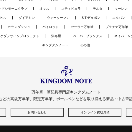
ンドシモーニクラブ
オマス
スティピュラ
デルタ
マーレン
ヒル
ダイアミン
ウォーターマン
S.T.デュポン
エルバン
カランダッシュ
パイロット
セーラー万年筆
プラチナ万年筆
タケダデザインプロジェクト
満寿屋
ペーパーブランクス
ネイバー＆
キングダムノート
その他
万年筆・筆記具専門店キングダムノート
などの高級万年筆、限定万年筆、ボールペンなどを取り揃える新品・中古筆
お問い合わせ
オンライン買取見積