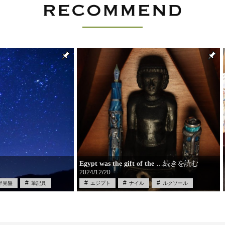
Egypt was the gift of the
…続きを読む
2024/12/20
早見盤
筆記具
エジプト
ナイル
ルクソール
万年筆
中古
筆記具
筆記具買取
買取
限定品