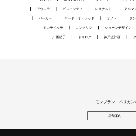
アウロラ
ビスコンティ
レオナルド
アルマ
パーカー
ヤード・オ・レッド
オノト
ダン
モンテベルデ
コンクリン
ショーンデザイン
川西硝子
ドリログ
神戸派計画
モンブラン、ペリカン
店舗案内