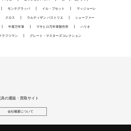
モンテグラッパ
イル・ブセット
マッジョーレ
クロス
ラルティザン パストリエ
シェーファー
中屋万年筆
マサヒロ万年筆製作所
ハリオ
クラフツマン
グレート・マスターズコレクション
記具の通販・買取サイト
会社概要について