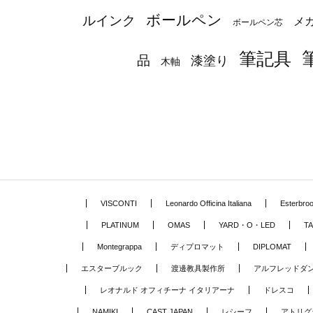
ボールペン
ルインク
メ
ボールペン芯
筆記具
品
漆塗り
木軸
VISCONTI
Leonardo Officina Italiana
Esterbro
PLATINUM
OMAS
YARD・O・LED
TA
Montegrappa
ディプロマット
DIPLOMAT
エスターブルック
渡邊教具製作所
アルフレッドダ
レオナルド オフィチーナ イタリアーナ
ドレスコ
NAMIKI
CAST JAPAN
レシーフ
アトリグ