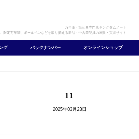
万年筆・筆記具専門店キングダムノート
、限定万年筆、ボールペンなどを取り揃える新品・中古筆記具の通販・買取サイト
オンラインショップ
バックナンバー
ング
11
2025年03月23日