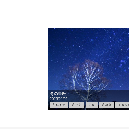
冬の星座
2025/01/05
いま空
夜空
星
星座
星座
筆記具買取
買取
雑学