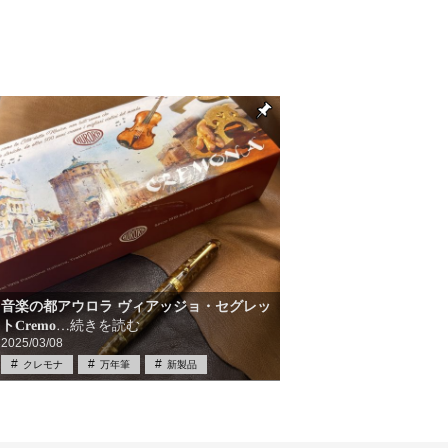
音楽の都アウロラ ヴィアッジョ・セグレッ
トCremo
…続きを読む
2025/03/08
クレモナ
万年筆
新製品
筆記具
筆記具買取
限定品