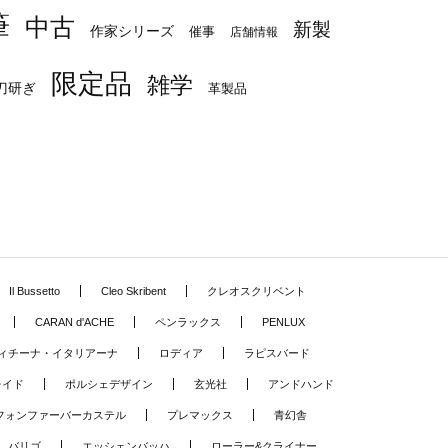
筆
中古
新製
作家シリーズ
催事
店舗情報
限定品
雑学
刀研ぎ
革製品
Il Bussetto
Cleo Skribent
クレオスクリベント
CARAN d'ACHE
ペンラックス
PENLUX
ィチーナ・イタリアーナ
ロディア
ラピスバード
レイド
ポルシェデザイン
玄光社
アンドハンド
フォンファーバーカステル
プレマックス
青幻舎
バリゴ
エッシェンバッハ
ローラー&クライナー