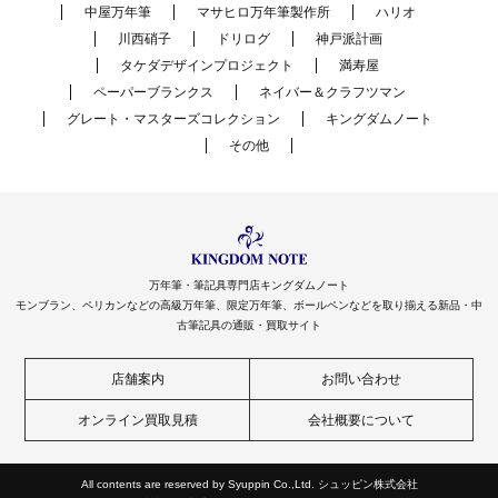
中屋万年筆
マサヒロ万年筆製作所
ハリオ
川西硝子
ドリログ
神戸派計画
タケダデザインプロジェクト
満寿屋
ペーパーブランクス
ネイバー＆クラフツマン
グレート・マスターズコレクション
キングダムノート
その他
万年筆・筆記具専門店キングダムノート
モンブラン、ペリカンなどの高級万年筆、限定万年筆、ボールペンなどを取り揃える新品・中
古筆記具の通販・買取サイト
店舗案内
お問い合わせ
オンライン買取見積
会社概要について
All contents are reserved by Syuppin Co.,Ltd. シュッピン株式会社