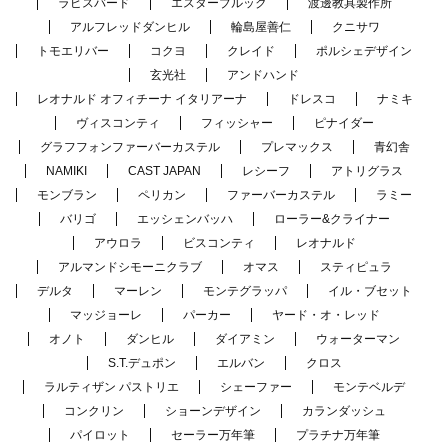
ラピスバード
エスターブルック
渡邊教具製作所
アルフレッドダンヒル
輪島屋善仁
クニサワ
トモエリバー
コクヨ
クレイド
ポルシェデザイン
玄光社
アンドハンド
レオナルド オフィチーナ イタリアーナ
ドレスコ
ナミキ
ヴィスコンティ
フィッシャー
ピナイダー
グラフフォンファーバーカステル
プレマックス
青幻舎
NAMIKI
CAST JAPAN
レシーフ
アトリグラス
モンブラン
ペリカン
ファーバーカステル
ラミー
バリゴ
エッシェンバッハ
ローラー&クライナー
アウロラ
ビスコンティ
レオナルド
アルマンドシモーニクラブ
オマス
スティピュラ
デルタ
マーレン
モンテグラッパ
イル・ブセット
マッジョーレ
パーカー
ヤード・オ・レッド
オノト
ダンヒル
ダイアミン
ウォーターマン
S.T.デュポン
エルバン
クロス
ラルティザン パストリエ
シェーファー
モンテベルデ
コンクリン
ショーンデザイン
カランダッシュ
パイロット
セーラー万年筆
プラチナ万年筆