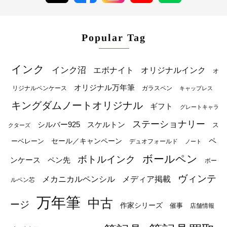
Popular Tag
インク
インク沼
エボナイト
オリジナルインク
オ
オリジナル万年筆
リジナルペンケース
ガラスペン
キャップレス
キングダムノートオリジナル
ギフト
グレートキャラ
ステーショナリー
シルバー925
スケルトン
ス
クターズ
ペ
セール／キャンペーン
ーベレーン
デュオフォールド
ノート
ボールペン
ボトルインク
ンケース
ペン先
ボー
ヴィンテ
メカニカルペンシル
メディア掲載
ルペン芯
万年筆
中古
ージ
作家シリーズ
催事
店舗情報