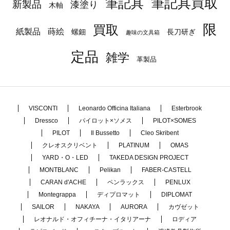
筆記具
筆記具買取
新製品
漆塗り
木軸
限
買取
蒔絵
紙製品
長刀研ぎ
螺鈿
趣味の文具箱
定品
雑学
革製品
VISCONTI
Leonardo Officina Italiana
Esterbrook
Dressco
パイロット×ソメス
PILOT×SOMES
PILOT
Il Bussetto
Cleo Skribent
クレオスクリベント
PLATINUM
OMAS
YARD・O・LED
TAKEDA DESIGN PROJECT
MONTBLANC
Pelikan
FABER-CASTELL
CARAN d'ACHE
ペンラックス
PENLUX
Montegrappa
ディプロマット
DIPLOMAT
SAILOR
NAKAYA
AURORA
カヴゼット
レオナルド・オフィチーナ・イタリアーナ
ロディア